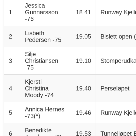
Jessica
1
Gunnarsson
18.41
Runway Kjell
-76
Lisbeth
2
19.05
Bislett open 
Pedersen -75
Silje
3
Christiansen
19.10
Stomperudka
-75
Kjersti
4
Christina
19.40
Perseløpet
Moody -74
Annica Hernes
5
19.46
Runway Kjell
-73(*)
Benedikte
6
19.53
Tunnelløpet 