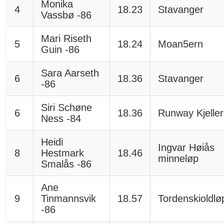
Monika
4
18.23
Stavanger
Vassbø -86
Mari Riseth
5
18.24
Moan5ern
Guin -86
Sara Aarseth
6
18.36
Stavanger
-86
Siri Schøne
6
18.36
Runway Kjeller
Ness -84
Heidi
Ingvar Høiås
8
Hestmark
18.46
minneløp
Smalås -86
Ane
9
Tinmannsvik
18.57
Tordenskioldlø
-86