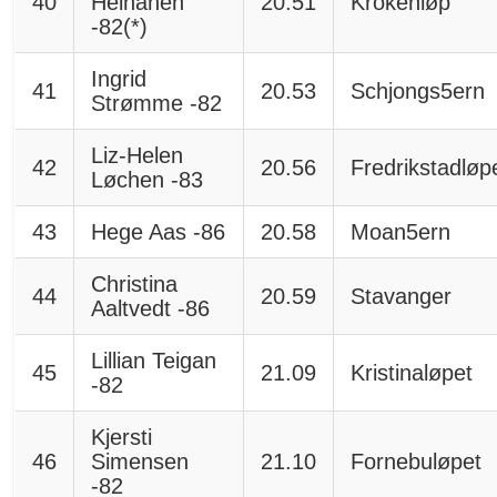
40
Heinänen
20.51
Krokenløp
-82(*)
Ingrid
41
20.53
Schjongs5ern
Strømme -82
Liz-Helen
42
20.56
Fredrikstadløp
Løchen -83
43
Hege Aas -86
20.58
Moan5ern
Christina
44
20.59
Stavanger
Aaltvedt -86
Lillian Teigan
45
21.09
Kristinaløpet
-82
Kjersti
46
Simensen
21.10
Fornebuløpet
-82