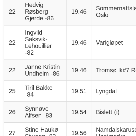
Hedvig
Sommernattsl
22
Røsberg
19.46
Oslo
Gjerde -86
Ingvild
Saksvik-
22
19.46
Varigløpet
Lehouillier
-82
Janne Kristin
22
19.46
Tromsø lk#7 R
Undheim -86
Tiril Bakke
25
19.51
Lyngdal
-84
Synnøve
26
19.54
Bislett (i)
Alfsen -83
Stine Haukø
Namdalskaruse
27
19.56