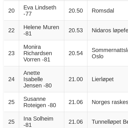
Eva Lindseth
20
20.50
Romsdal
-77
Helene Muren
22
20.53
Nidaros løpef
-81
Monira
Sommernattsl
23
Richardsen
20.54
Oslo
Vorren -81
Anette
24
Isabelle
21.00
Lierløpet
Jensen -80
Susanne
25
21.06
Norges raskes
Roteigen -80
Ina Solheim
25
21.06
Tunnelløpet B
-81