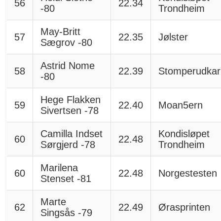
56
22.34
-80
Trondheim
May-Britt
57
22.35
Jølster
Sægrov -80
Astrid Nome
58
22.39
Stomperudkar
-80
Hege Flakken
59
22.40
Moan5ern
Sivertsen -78
Camilla Indset
Kondisløpet
60
22.48
Sørgjerd -78
Trondheim
Marilena
60
22.48
Norgestesten
Stenset -81
Marte
62
22.49
Ørasprinten
Singsås -79