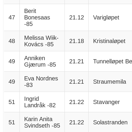
Berit
47
Bonesaas
21.12
Varigløpet
-85
Melissa Wiik-
48
21.18
Kristinaløpet
Kovács -85
Anniken
49
21.21
Tunnelløpet B
Gjærum -85
Eva Nordnes
49
21.21
Straumemila
-83
Ingrid
51
21.22
Stavanger
Landråk -82
Karin Anita
51
21.22
Solastranden
Svindseth -85