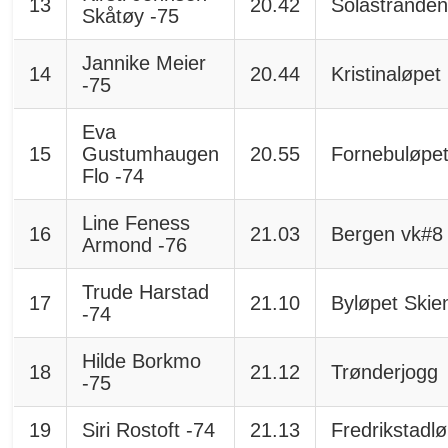
13
20.42
Solastrande
Skåtøy -75
Jannike Meier
14
20.44
Kristinaløpet
-75
Eva
15
Gustumhaugen
20.55
Fornebuløpe
Flo -74
Line Feness
16
21.03
Bergen vk#8
Armond -76
Trude Harstad
17
21.10
Byløpet Skie
-74
Hilde Borkmo
18
21.12
Trønderjogg
-75
19
Siri Rostoft -74
21.13
Fredrikstadl