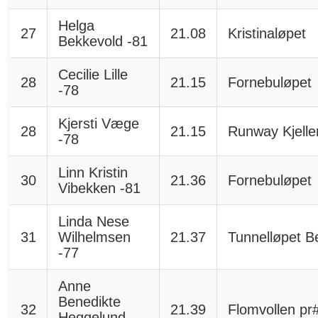
Helga
27
21.08
Kristinaløpet
Bekkevold -81
Cecilie Lille
28
21.15
Fornebuløpet
-78
Kjersti Væge
28
21.15
Runway Kjelle
-78
Linn Kristin
30
21.36
Fornebuløpet
Vibekken -81
Linda Nese
31
Wilhelmsen
21.37
Tunnelløpet B
-77
Anne
Benedikte
32
21.39
Flomvollen pr
Heggelund