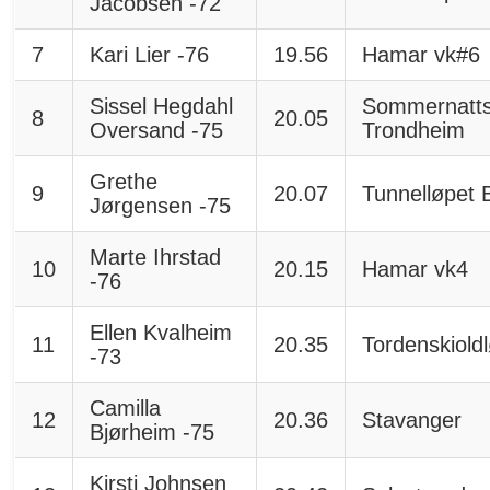
Jacobsen -72
7
Kari Lier -76
19.56
Hamar vk#6
Sissel Hegdahl
Sommernatts
8
20.05
Oversand -75
Trondheim
Grethe
9
20.07
Tunnelløpet 
Jørgensen -75
Marte Ihrstad
10
20.15
Hamar vk4
-76
Ellen Kvalheim
11
20.35
Tordenskiold
-73
Camilla
12
20.36
Stavanger
Bjørheim -75
Kirsti Johnsen