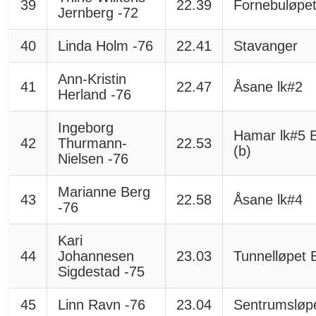
39
22.39
Fornebuløpe
Jernberg -72
40
Linda Holm -76
22.41
Stavanger
Ann-Kristin
41
22.47
Åsane lk#2
Herland -76
Ingeborg
Hamar lk#5 
42
Thurmann-
22.53
(b)
Nielsen -76
Marianne Berg
43
22.58
Åsane lk#4
-76
Kari
44
Johannesen
23.03
Tunnelløpet 
Sigdestad -75
45
Linn Ravn -76
23.04
Sentrumsløp