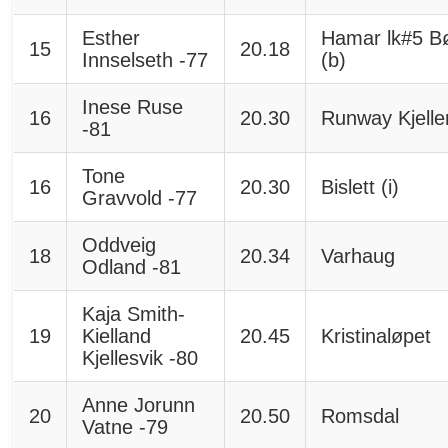
Esther
Hamar lk#5 B
15
20.18
Innselseth -77
(b)
Inese Ruse
16
20.30
Runway Kjelle
-81
Tone
16
20.30
Bislett (i)
Gravvold -77
Oddveig
18
20.34
Varhaug
Odland -81
Kaja Smith-
19
Kielland
20.45
Kristinaløpet
Kjellesvik -80
Anne Jorunn
20
20.50
Romsdal
Vatne -79