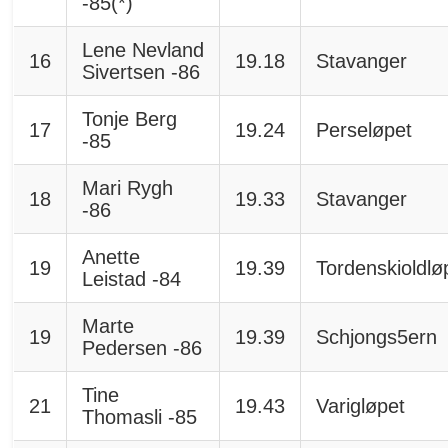
-85(*)
Lene Nevland
16
19.18
Stavanger
Sivertsen -86
Tonje Berg
17
19.24
Perseløpet
-85
Mari Rygh
18
19.33
Stavanger
-86
Anette
19
19.39
Tordenskioldlø
Leistad -84
Marte
19
19.39
Schjongs5ern
Pedersen -86
Tine
21
19.43
Varigløpet
Thomasli -85