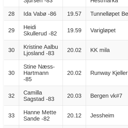
Sjursen -83
Hestmarka
28
Ida Vabø -86
19.57
Tunnelløpet B
Heidi
29
19.59
Varigløpet
Skullerud -82
Kristine Aalbu
30
20.02
KK mila
Ljosland -83
Stine Næss-
30
Hartmann
20.02
Runway Kjeller
-85
Camilla
32
20.03
Bergen vk#7
Sagstad -83
Hanne Mette
33
20.12
Jessheim
Sande -82