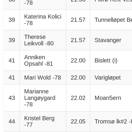
-78
Katerina Kolici
39
21.57
Tunnelløpet B
-78
Therese
39
21.57
Stavanger
Leikvoll -80
Anniken
41
22.00
Bislett (i)
Opsahl -81
41
Mari Wold -78
22.00
Varigløpet
Marianne
43
Langøygard
22.02
Moan5ern
-78
Kristel Berg
44
22.05
Tromsø lk#2 -
-77