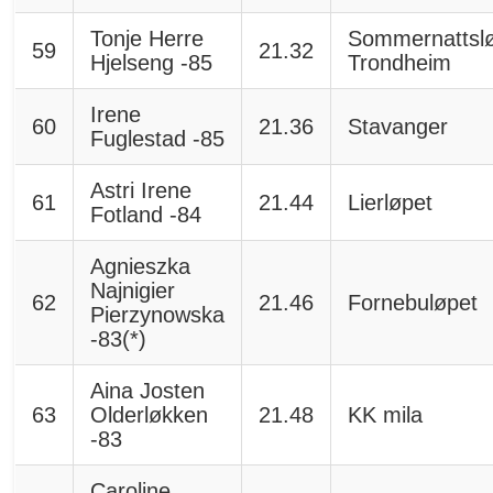
Tonje Herre
Sommernattsl
59
21.32
Hjelseng -85
Trondheim
Irene
60
21.36
Stavanger
Fuglestad -85
Astri Irene
61
21.44
Lierløpet
Fotland -84
Agnieszka
Najnigier
62
21.46
Fornebuløpet
Pierzynowska
-83(*)
Aina Josten
63
Olderløkken
21.48
KK mila
-83
Caroline