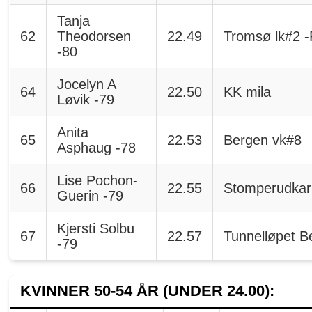
Tanja
62
Theodorsen
22.49
Tromsø lk#2 -
-80
Jocelyn A
64
22.50
KK mila
Løvik -79
Anita
65
22.53
Bergen vk#8
Asphaug -78
Lise Pochon-
66
22.55
Stomperudkar
Guerin -79
Kjersti Solbu
67
22.57
Tunnelløpet B
-79
KVINNER 50-54 ÅR (UNDER 24.00):