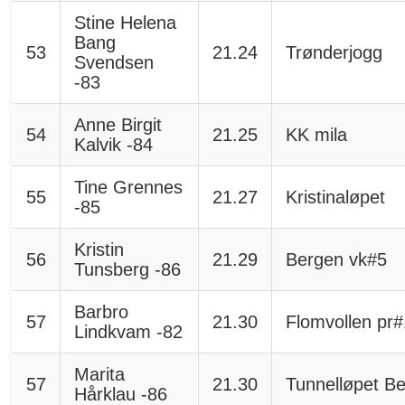
Stine Helena
Bang
53
21.24
Trønderjogg
Svendsen
-83
Anne Birgit
54
21.25
KK mila
Kalvik -84
Tine Grennes
55
21.27
Kristinaløpet
-85
Kristin
56
21.29
Bergen vk#5
Tunsberg -86
Barbro
57
21.30
Flomvollen pr
Lindkvam -82
Marita
57
21.30
Tunnelløpet B
Hårklau -86