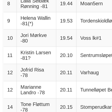
Laila Selbæk
8
19.44
Moan5ern
Rønning -81
Helena Wallin
9
19.53
Tordenskioldl
-81(*)
Jori Mørkve
10
19.54
Voss lk#1
-80
Kristin Larsen
11
20.10
Sentrumsløpe
-81?
Jofrid Risa
12
20.11
Varhaug
-78
Marianne
12
20.11
Tunnelløpet B
Landro -78
Tone Fløttum
14
20.15
Stomperudkar
-78