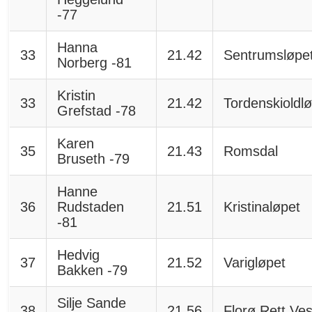
-77
Hanna
33
21.42
Sentrumsløpe
Norberg -81
Kristin
33
21.42
Tordenskioldl
Grefstad -78
Karen
35
21.43
Romsdal
Bruseth -79
Hanne
36
Rudstaden
21.51
Kristinaløpet
-81
Hedvig
37
21.52
Varigløpet
Bakken -79
Silje Sande
38
21.56
Florø Rett Ves