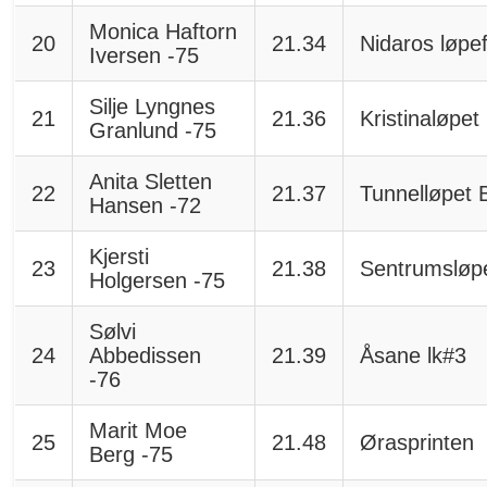
Monica Haftorn
20
21.34
Nidaros løpe
Iversen -75
Silje Lyngnes
21
21.36
Kristinaløpet
Granlund -75
Anita Sletten
22
21.37
Tunnelløpet 
Hansen -72
Kjersti
23
21.38
Sentrumsløp
Holgersen -75
Sølvi
24
Abbedissen
21.39
Åsane lk#3
-76
Marit Moe
25
21.48
Ørasprinten
Berg -75