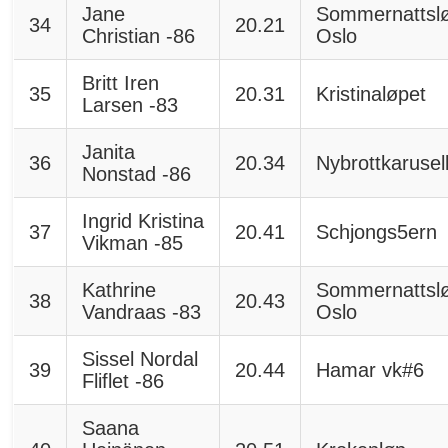
Jane
Sommernattsl
34
20.21
Christian -86
Oslo
Britt Iren
35
20.31
Kristinaløpet
Larsen -83
Janita
36
20.34
Nybrottkarusel
Nonstad -86
Ingrid Kristina
37
20.41
Schjongs5ern
Vikman -85
Kathrine
Sommernattsl
38
20.43
Vandraas -83
Oslo
Sissel Nordal
39
20.44
Hamar vk#6
Fliflet -86
Saana