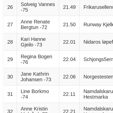
Solveig Vannes
26
21.49
Frikaruselle
-75
Anne Renate
27
21.50
Runway Kjell
Bergtun -72
Kari Hanne
28
22.01
Nidaros løpe
Gjeilo -73
Regina Bogen
29
22.04
Schjongs5er
-76
Jane Kathrin
30
22.06
Norgesteste
Johansen -73
Line Borkmo
Namdalskaru
31
22.11
-74
Hestmarka
Anne Kristin
Namdalskaru
32
22.21