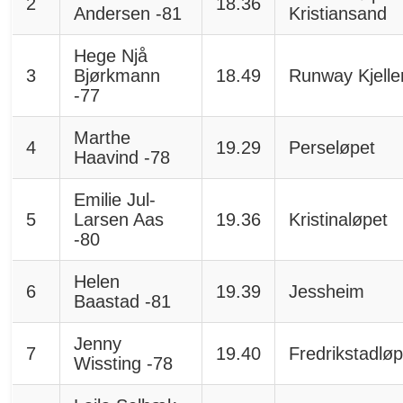
2
18.36
Andersen -81
Kristiansand
Hege Njå
3
Bjørkmann
18.49
Runway Kjelle
-77
Marthe
4
19.29
Perseløpet
Haavind -78
Emilie Jul-
5
Larsen Aas
19.36
Kristinaløpet
-80
Helen
6
19.39
Jessheim
Baastad -81
Jenny
7
19.40
Fredrikstadløp
Wissting -78