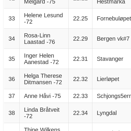
Melgård -75
Hestmarka
Helene Lesund
33
22.25
Fornebuløpe
-72
Rosa-Linn
34
22.29
Bergen vk#7
Laastad -76
Inger Helen
35
22.31
Stavanger
Aanestad -72
Helga Therese
36
22.32
Lierløpet
Ditmansen -72
37
Anne Håvi -75
22.33
Schjongs5er
Linda Bråtveit
38
22.34
Lyngdal
-72
Thine Wilkens