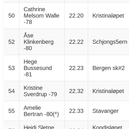
Cathrine
50
Melsom Walle
22.20
Kristinaløpet
-78
Åse
52
Klinkenberg
22.22
Schjongs5ern
-80
Hege
53
Bussesund
22.23
Bergen sk#2
-81
Kristine
54
22.32
Kristinaløpet
Sverdrup -79
Amelie
55
22.33
Stavanger
Bertran -80(*)
Heidi Sletne
Kondisløpet