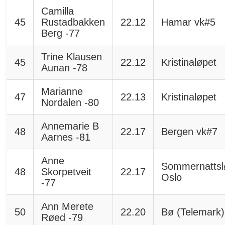
Camilla
45
Rustadbakken
22.12
Hamar vk#5
Berg -77
Trine Klausen
45
22.12
Kristinaløpet
Aunan -78
Marianne
47
22.13
Kristinaløpet
Nordalen -80
Annemarie B
48
22.17
Bergen vk#7
Aarnes -81
Anne
Sommernattsl
48
Skorpetveit
22.17
Oslo
-77
Ann Merete
50
22.20
Bø (Telemark)
Røed -79