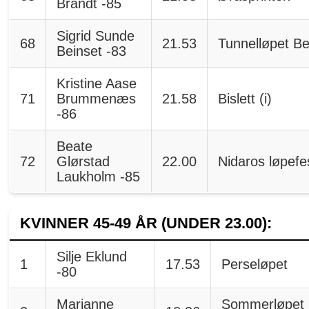
Brandt -85
Sigrid Sunde
68
21.53
Tunnelløpet B
Beinset -83
Kristine Aase
71
Brummenæs
21.58
Bislett (i)
-86
Beate
72
Glørstad
22.00
Nidaros løpefe
Laukholm -85
KVINNER 45-49 ÅR (UNDER 23.00):
Silje Eklund
1
17.53
Perseløpet
-80
Marianne
Sommerløpet