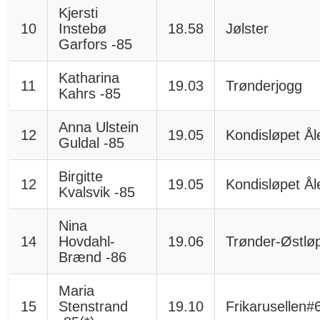
Kjersti
10
Instebø
18.58
Jølster
Garfors -85
Katharina
11
19.03
Trønderjogg
Kahrs -85
Anna Ulstein
12
19.05
Kondisløpet Å
Guldal -85
Birgitte
12
19.05
Kondisløpet Å
Kvalsvik -85
Nina
14
Hovdahl-
19.06
Trønder-Østlø
Brænd -86
Maria
15
Stenstrand
19.10
Frikarusellen#