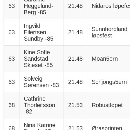
63
Heggelund-
21.48
Nidaros løpefe
Berg -85
Ingvild
Sunnhordland
63
Eilertsen
21.48
løpsfest
Sundby -85
Kine Sofie
63
Sandstad
21.48
Moan5ern
Skjeset -85
Solveig
63
21.48
Schjongs5ern
Sørensen -83
Cathrine
68
Thorleifsson
21.53
Robustløpet
-82
Nina Katrine
68
21.53
Ørasprinten