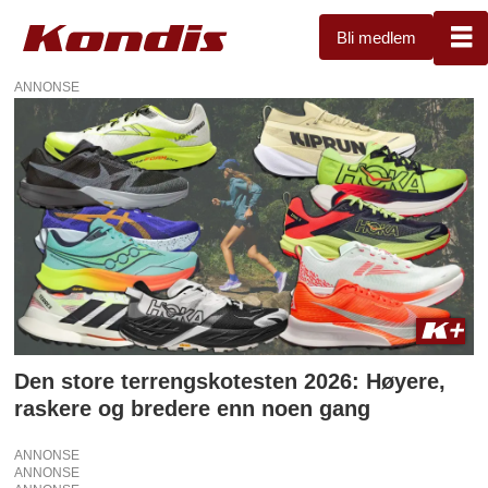
Bli medlem
ANNONSE
Tag:
adidas
agravic
speed
ultra
2
Den store terrengskotesten 2026: Høyere,
raskere og bredere enn noen gang
ANNONSE
ANNONSE