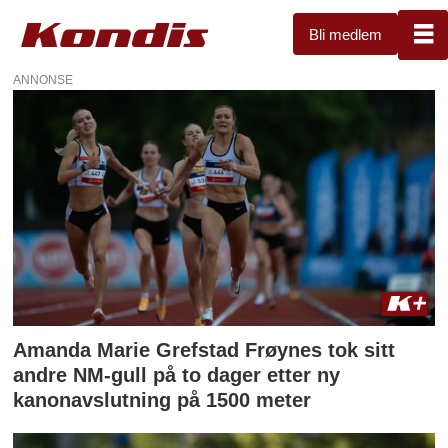
Bli medlem
ANNONSE
Tag:
amanda
marie
grefstad
frøynes
Amanda Marie Grefstad Frøynes tok sitt
andre NM-gull på to dager etter ny
kanonavslutning på 1500 meter