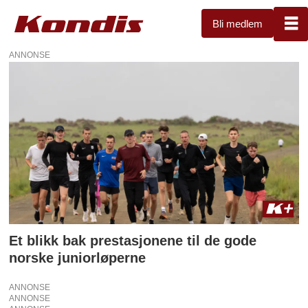
Bli medlem
ANNONSE
Tag:
juniorløpere
Et blikk bak prestasjonene til de gode
norske juniorløperne
ANNONSE
ANNONSE