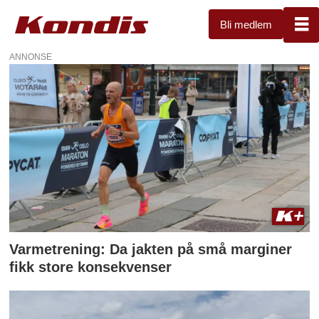
Bli medlem
ANNONSE
Tag:
santa
pola
halvmaraton
Varmetrening: Da jakten på små marginer
fikk store konsekvenser