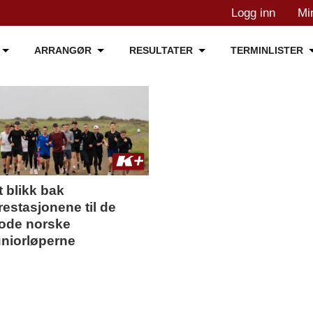
Logg inn
Mi
ARRANGØR
RESULTATER
TERMINLISTER
t blikk bak
restasjonene til de
ode norske
uniorløperne