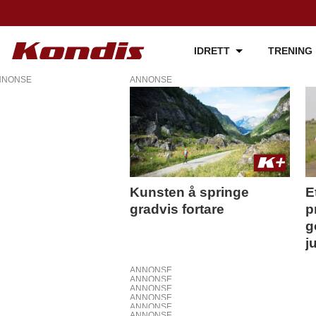
IDRETT
TRENING
NNONSE
ANNONSE
Tag:
treningsmetoder
Kunsten å springe
E
gradvis fortare
p
g
j
ANNONSE
ANNONSE
ANNONSE
ANNONSE
ANNONSE
ANNONSE