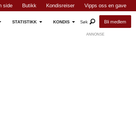
n side
Butikk
Kondisreiser
Vipps oss en gave
Bli medlem
STATISTIKK
KONDIS
ANNONSE