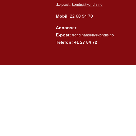
:E-post:
kondis@kondis.no
Mobil
: 22 60 94 70
Annonser
E-post:
trond.hansen@kondis.no
Telefon: 41 27 84 72