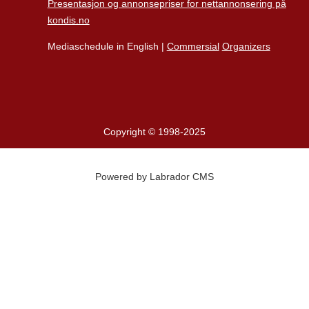
Presentasjon og annonsepriser for nettannonsering på
kondis.no
Mediaschedule in English |
Commersial
Organizers
Copyright © 1998-2025
Powered by Labrador CMS