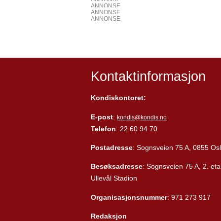
ANNONSE
ANNONSE
ANNONSE
Kontaktinformasjon
Kondiskontoret:
E-post
:
kondis@kondis.no
Telefon
: 22 60 94 70
Postadresse
: Sognsveien 75 A, 0855 Os
Besøksadresse
: Sognsveien 75 A, 2. eta
Ullevål Stadion
Organisasjonsnummer
: 971 273 917
Redaksjon