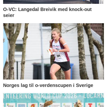
O-VC: Langedal Breivik med knock-out
seier
Norges lag til o-verdenscupen i Sverige