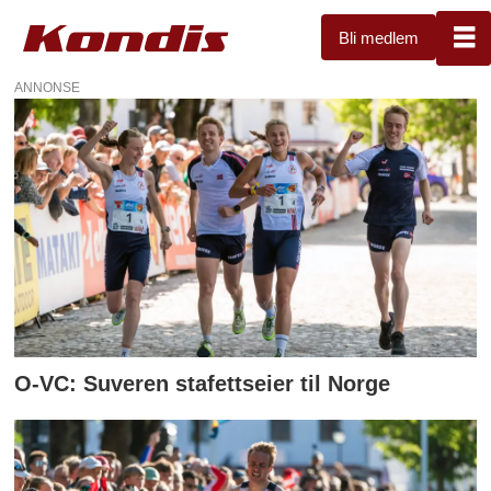
Bli medlem
ANNONSE
Tag:
verdenscup
O-VC: Suveren stafettseier til Norge