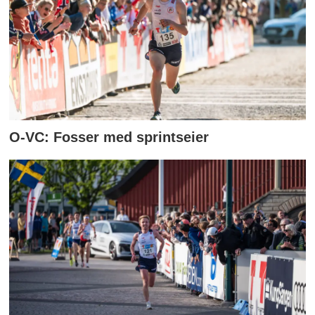
O-VC: Fosser med sprintseier