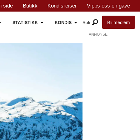
n side
Butikk
Kondisreiser
Vipps oss en gave
Bli medlem
STATISTIKK
KONDIS
ANNONSE