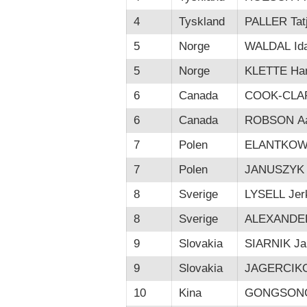
4
Tyskland
PALLER Tat
5
Norge
WALDAL Id
5
Norge
KLETTE Han
6
Canada
COOK-CLA
6
Canada
ROBSON Aa
7
Polen
ELANTKOWS
7
Polen
JANUSZYK 
8
Sverige
LYSELL Jer
8
Sverige
ALEXANDE
9
Slovakia
SIARNIK Ja
9
Slovakia
JAGERCIKO
10
Kina
GONGSONG