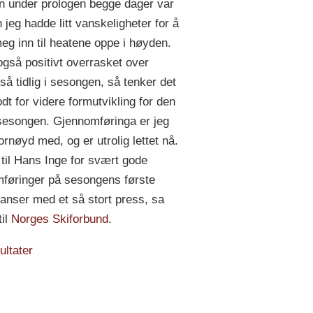
n under prologen begge dager var
 jeg hadde litt vanskeligheter for å
eg inn til heatene oppe i høyden.
også positivt overrasket over
så tidlig i sesongen, så tenker det
dt for videre formutvikling for den
sesongen. Gjennomføringa er jeg
ornøyd med, og er utrolig lettet nå.
 til Hans Inge for svært gode
føringer på sesongens første
anser med et så stort press, sa
til
Norges Skiforbund
.
ultater