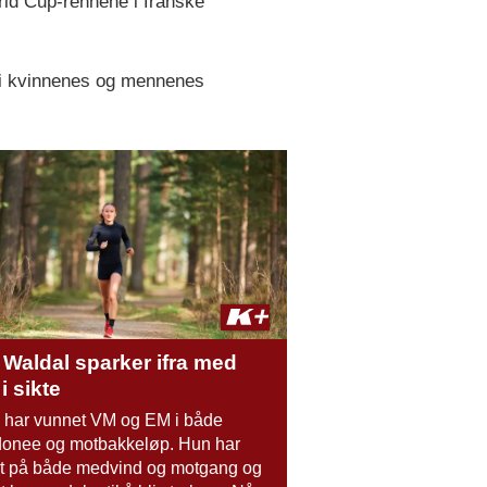
rld Cup-rennene i franske
re i kvinnenes og mennenes
 Waldal sparker ifra med
i sikte
 har vunnet VM og EM i både
donee og motbakkeløp. Hun har
nt på både medvind og motgang og