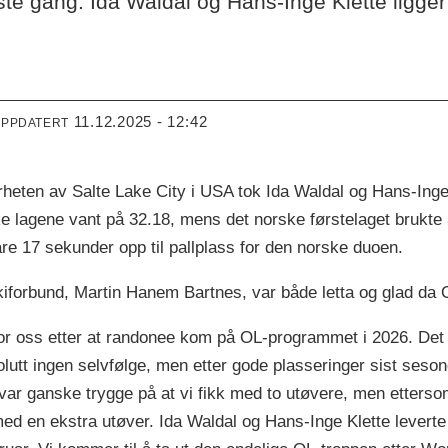
ste gang. Ida Waldal og Hans-Inge Klette ligger bes
11.12.2025 - 12:42
OPPDATERT
rheten av Salte Lake City i USA tok Ida Waldal og Hans-Inge
e lagene vant på 32.18, mens det norske førstelaget brukte 
are 17 sekunder opp til pallplass for den norske duoen.
kiforbund, Martin Hanem Bartnes, var både letta og glad da 
for oss etter at randonee kom på OL-programmet i 2026. Det er
utt ingen selvfølge, men etter gode plasseringer sist sesong 
i var ganske trygge på at vi fikk med to utøvere, men etter
med en ekstra utøver. Ida Waldal og Hans-Inge Klette levert