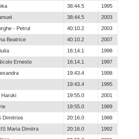
eka
38:44.5
1995
muel
38:44.5
2003
ghe - Petrut
40:10.2
2003
a Beatrice
40:10.2
2007
ulia
16:14.1
1998
icolo Ernesto
16:14.1
1997
exandra
19:43.4
1998
19:43.4
1995
Haruki
19:55.0
2001
ie
19:55.0
1989
Dimitrios
20:16.0
1988
 Maria Dimitra
20:16.0
1992