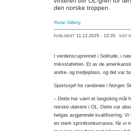
vinteren blir OL-gren for før
den norske troppen.
Runar
Gilberg
11.12.2025 - 12:35
PUBLISERT
SIST 
I verdenscuprennet i Solitude, i næ
miksstafetten. Et av de amerikansk
andre- og tredjeplass, og det var b
Sportssjef for randonee i Norges S
– Dette har vært et langsiktig mål 
norske utøvere i OL. Dette var absol
helgas avgjørende kvalifisering. V
en sterk sprintkonkurranse, får vi 