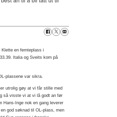
t an til å bli tatt ut til
 Klette en femteplass i
33.39. Italia og Sveits kom på
OL-plassene var sikra.
 utrolig gøy at vi får stille med
så visste vi at vi lå godt an før
som Hans-Inge nok en gang leverer
e en god søknad til OL-plass, men