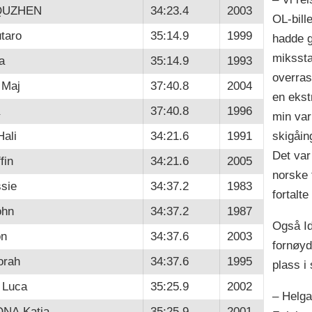
QUZHEN
34:23.4
2003
OL-bille
taro
35:14.9
1999
hadde g
mikssta
a
35:14.9
1993
overras
 Maj
37:40.8
2004
en ekst
37:40.8
1996
min var 
ali
34:21.6
1991
skigåin
Det var
fin
34:21.6
2005
norske 
sie
34:37.2
1983
fortalte
hn
34:37.2
1987
Også Id
on
34:37.6
2003
fornøyd 
orah
34:37.6
1995
plass i
Luca
35:25.9
2002
– Helga
A Katia
35:25.9
2001