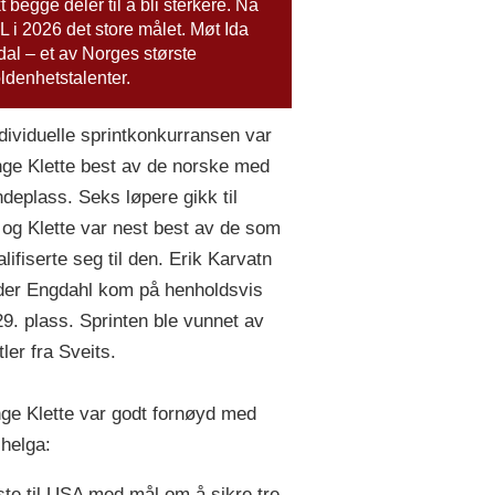
t begge deler til å bli sterkere. Nå
L i 2026 det store målet. Møt Ida
al – et av Norges største
ldenhetstalenter.
ndividuelle sprintkonkurransen var
ge Klette best av de norske med
ndeplass. Seks løpere gikk til
, og Klette var nest best av de som
lifiserte seg til den. Erik Karvatn
er Engdahl kom på henholdsvis
29. plass. Sprinten ble vunnet av
tler fra Sveits.
ge Klette var godt fornøyd med
shelga:
iste til USA med mål om å sikre tre