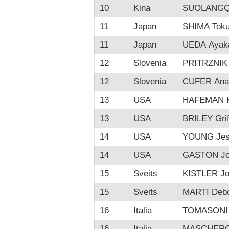
10
Kina
SUOLANG
11
Japan
SHIMA Toku
11
Japan
UEDA Ayak
12
Slovenia
PRITRZNIK
12
Slovenia
CUFER Ana
13
USA
HAFEMAN H
13
USA
BRILEY Grif
14
USA
YOUNG Jes
14
USA
GASTON Jo
15
Sveits
KISTLER J
15
Sveits
MARTI Deb
16
Italia
TOMASONI 
16
Italia
MASCHERON