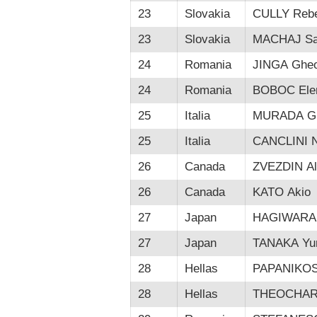
23
Slovakia
CULLY Reb
23
Slovakia
MACHAJ Sa
24
Romania
JINGA Gheor
24
Romania
BOBOC Elen
25
Italia
MURADA Gi
25
Italia
CANCLINI N
26
Canada
ZVEZDIN Al
26
Canada
KATO Akio
27
Japan
HAGIWARA 
27
Japan
TANAKA Yur
28
Hellas
PAPANIKOS 
28
Hellas
THEOCHARIS