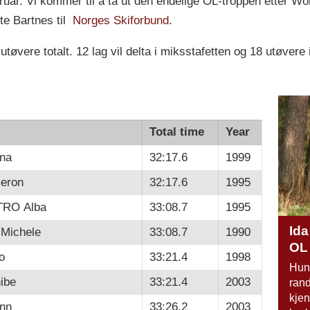
ruar. Vi kommer til å ta ut den endelige OL-troppen etter Wo
lte Bartnes til
Norges Skiforbund
.
tøvere totalt. 12 lag vil delta i miksstafetten og 18 utøve
Total time
Year
na
32:17.6
1999
eron
32:17.6
1995
TRO Alba
33:08.7
1995
Ida
Michele
33:08.7
1990
OL 
o
33:21.4
1998
Hun
ibe
33:21.4
2003
ran
kje
nn
33:26.2
2003