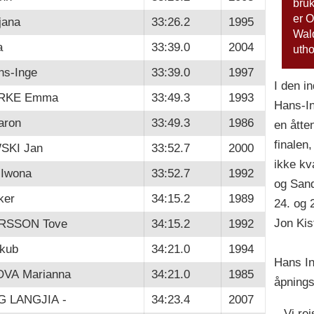
bruk
er O
jana
33:26.2
1995
Wald
a
33:39.0
2004
utho
s-Inge
33:39.0
1997
I den i
RKE Emma
33:49.3
1993
Hans-In
ron
33:49.3
1986
en åtte
finalen
KI Jan
33:52.7
2000
ikke kva
Iwona
33:52.7
1992
og Sand
ker
34:15.2
1989
24. og 
Jon Kis
RSSON Tove
34:15.2
1992
kub
34:21.0
1994
Hans In
VA Marianna
34:21.0
1985
åpning
 LANGJIA -
34:23.4
2007
– Vi re