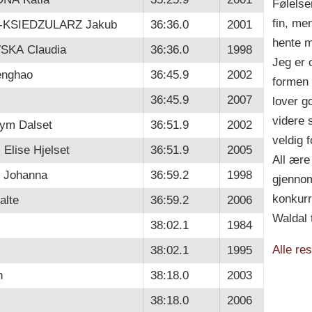
Følelse
fin, men
KSIEDZULARZ Jakub
36:36.0
2001
hente m
KA Claudia
36:36.0
1998
Jeg er 
nghao
36:45.9
2002
formen 
-
36:45.9
2007
lover go
videre 
ym Dalset
36:51.9
2002
veldig f
lise Hjelset
36:51.9
2005
All ære
Johanna
36:59.2
1998
gjennom
konkurr
lte
36:59.2
2006
Waldal 
38:02.1
1984
Alle res
38:02.1
1995
n
38:18.0
2003
38:18.0
2006