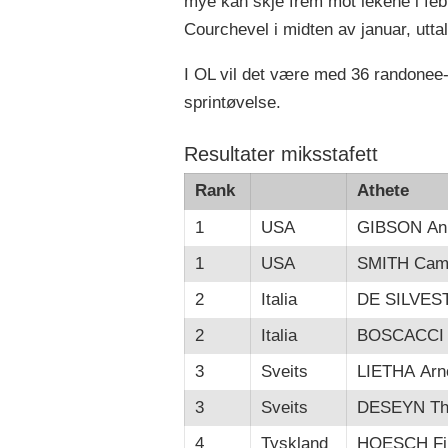
mye kan skje frem mot lekene i feb
Courchevel i midten av januar, utta
I OL vil det være med 36 randonee-u
sprintøvelse.
Resultater miksstafett
Rank
Athete
1
USA
GIBSON An
1
USA
SMITH Cam
2
Italia
DE SILVES
2
Italia
BOSCACCI 
3
Sveits
LIETHA Arn
3
Sveits
DESEYN Th
4
Tyskland
HOESCH Fi