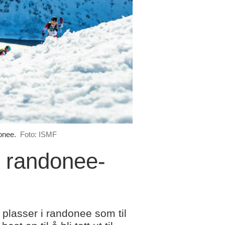
onee.
Foto: ISMF
e randonee-
 plasser i randonee som til