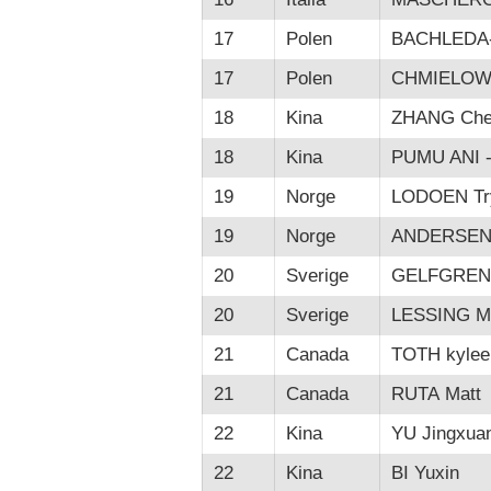
17
Polen
BACHLEDA-
17
Polen
CHMIELOWS
18
Kina
ZHANG Che
18
Kina
PUMU ANI 
19
Norge
LODOEN Tr
19
Norge
ANDERSEN E
20
Sverige
GELFGREN 
20
Sverige
LESSING Ma
21
Canada
TOTH kylee
21
Canada
RUTA Matt
22
Kina
YU Jingxua
22
Kina
BI Yuxin