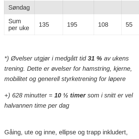
Søndag
Sum
135
195
108
55
per uke
*) Øvelser utgjør i medgått tid
31 %
av ukens
trening. Dette er øvelser for hamstring, kjerne,
mobilitet og generell styrketrening for løpere
+) 628 minutter =
10 ½ timer
som i snitt er vel
halvannen time per dag
Gåing, ute og inne, ellipse og trapp inkludert,