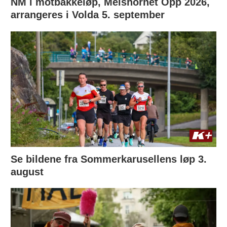
NM i motbakkeløp, Melshornet Opp 2026,
arrangeres i Volda 5. september
Se bildene fra Sommerkarusellens løp 3.
august