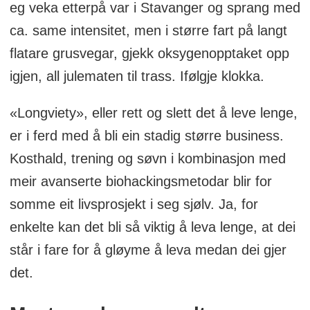
eg veka etterpå var i Stavanger og sprang med
800 m til ultraløp med 2.28.37 som
ca. same intensitet, men i større fart på langt
bestetid på maraton.
flatare grusvegar, gjekk oksygenopptaket opp
igjen, all julematen til trass. Ifølgje klokka.
«Longviety», eller rett og slett det å leve lenge,
er i ferd med å bli ein stadig større business.
Kosthald, trening og søvn i kombinasjon med
meir avanserte biohackingsmetodar blir for
somme eit livsprosjekt i seg sjølv. Ja, for
enkelte kan det bli så viktig å leva lenge, at dei
står i fare for å gløyme å leva medan dei gjer
det.