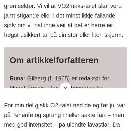
grøn sektor. Vi vil at VO2maks-talet skal vera
jamt stigande eller i det minst ikkje fallande –
sjølv om vi inst inne veit at det er berre eit
høgst usikkert tal på ein stor eller liten skjerm.
Om artikkelforfatteren
Runar Gilberg (f. 1965) er redaktør for
bladet Kondis. Han har hovedfag fra
Norges idrettshøgskole og har i en årrekke
For min del gjekk O2-talet ned da eg før jul var
vært trener i Sportsklubben Vidar. Gilberg
på Tenerife og sprang i heller sakte fart – men
har vært med og arrangere
med god intensitet – på ulendte lavastiar. Da
Rallarvegsløpet, og han har sjøl løpt alt fra