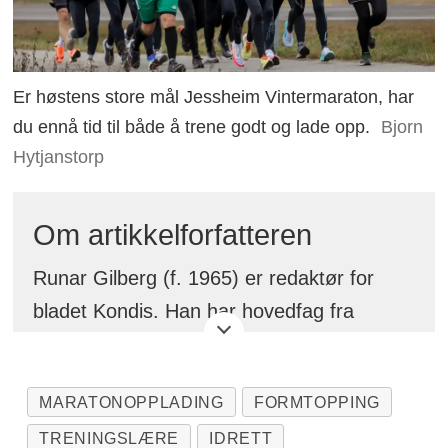
Er høstens store mål Jessheim Vintermaraton, har
du ennå tid til både å trene godt og lade opp.
Bjorn
Hytjanstorp
Om artikkelforfatteren
Runar Gilberg (f. 1965) er redaktør for
bladet Kondis. Han har hovedfag fra
Norges idrettshøgskole og har i en årrekke
vært trener i Sportsklubben Vidar. Han har
MARATONOPPLADING
FORMTOPPING
løpt alt fra 800 m til ultraløp med 2.28.37
TRENINGSLÆRE
IDRETT
som bestetid på maraton, og i flere år var