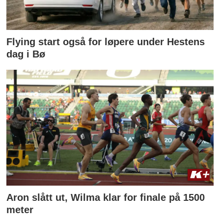
Flying start også for løpere under Hestens
dag i Bø
Aron slått ut, Wilma klar for finale på 1500
meter