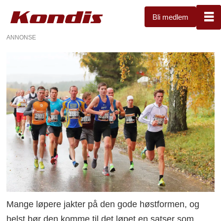
Bli medlem
ANNONSE
Mange løpere jakter på den gode høstformen, og
helst bør den komme til det løpet en satser som