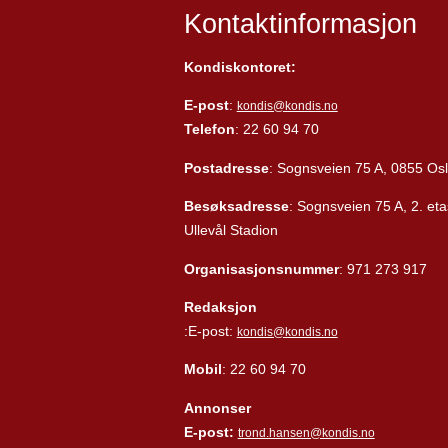
Kontaktinformasjon
Kondiskontoret:
E-post
:
kondis@kondis.no
Telefon
: 22 60 94 70
Postadresse
: Sognsveien 75 A, 0855 Os
Besøksadresse
: Sognsveien 75 A, 2. eta
Ullevål Stadion
Organisasjonsnummer
: 971 273 917
Redaksjon
:E-post:
kondis@kondis.no
Mobil
: 22 60 94 70
Annonser
E-post:
trond.hansen@kondis.no