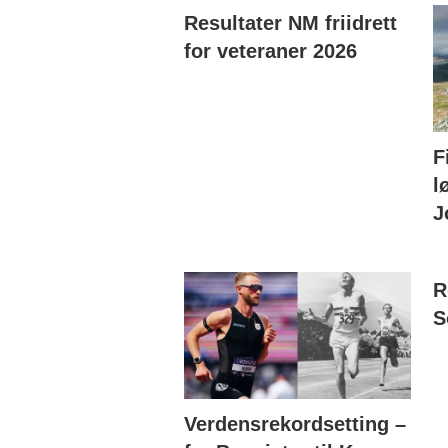
Resultater NM friidrett
for veteraner 2026
F
l
J
R
S
Verdensrekordsetting –