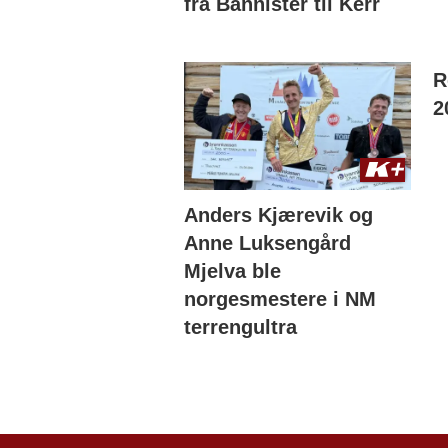
fra Bannister til Kerr
R
2
Anders Kjærevik og
Anne Luksengård
Mjelva ble
norgesmestere i NM
terrengultra