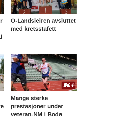
r
O-Landsleiren avsluttet
med kretsstafett
d
Mange sterke
re
prestasjoner under
veteran-NM i Bodø