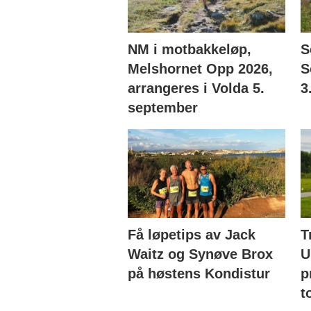
NM i motbakkeløp,
S
Melshornet Opp 2026,
S
arrangeres i Volda 5.
3
september
Få løpetips av Jack
T
Waitz og Synøve Brox
U
på høstens Kondistur
p
t