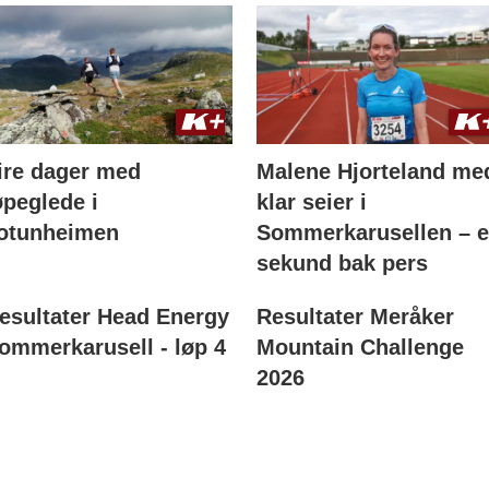
ire dager med
Malene Hjorteland me
øpeglede i
klar seier i
otunheimen
Sommerkarusellen – e
sekund bak pers
esultater Head Energy
Resultater Meråker
ommerkarusell - løp 4
Mountain Challenge
2026