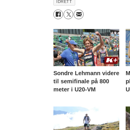
IDRETT
Sondre Lehmann videre
M
til semifinale på 800
p
meter i U20-VM
U