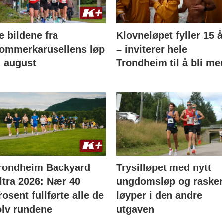
e bildene fra
Klovneløpet fyller 15 å
ommerkarusellens løp
– inviterer hele
. august
Trondheim til å bli me
rondheim Backyard
Trysilløpet med nytt
ltra 2026: Nær 40
ungdomsløp og raske
rosent fullførte alle de
løyper i den andre
olv rundene
utgaven