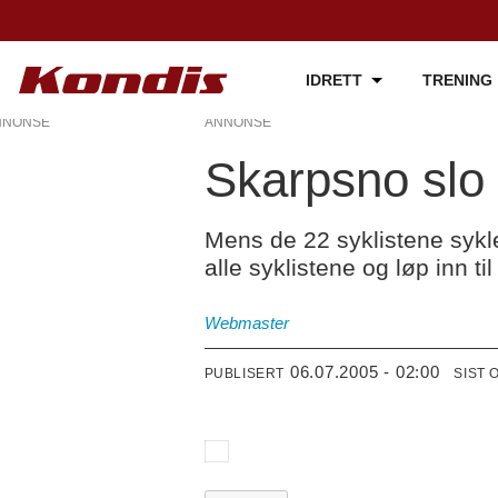
IDRETT
TRENING
NNONSE
ANNONSE
Skarpsno slo 
Mens de 22 syklistene sykl
alle syklistene og løp inn t
Webmaster
06.07.2005 - 02:00
PUBLISERT
SIST 