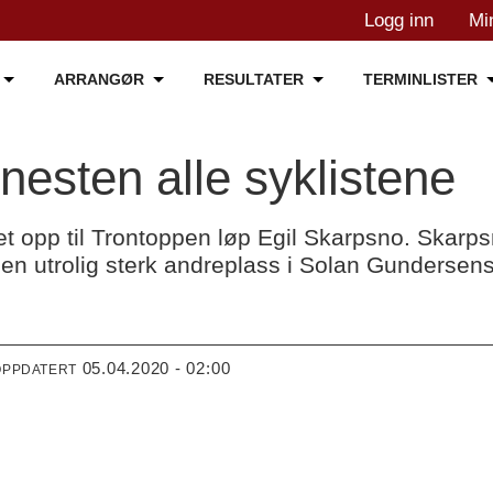
Logg inn
Mi
ARRANGØR
RESULTATER
TERMINLISTER
nesten alle syklistene
et opp til Trontoppen løp Egil Skarpsno. Skarp
il en utrolig sterk andreplass i Solan Gundersen
05.04.2020 - 02:00
OPPDATERT