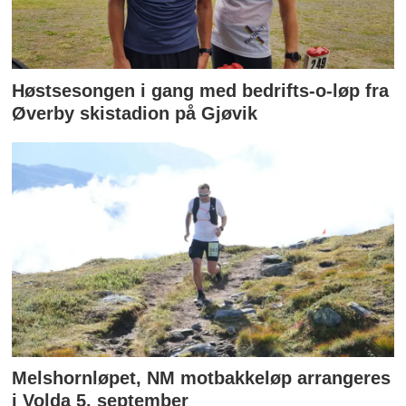
Høstsesongen i gang med bedrifts-o-løp fra
Øverby skistadion på Gjøvik
Melshornløpet, NM motbakkeløp arrangeres
i Volda 5. september