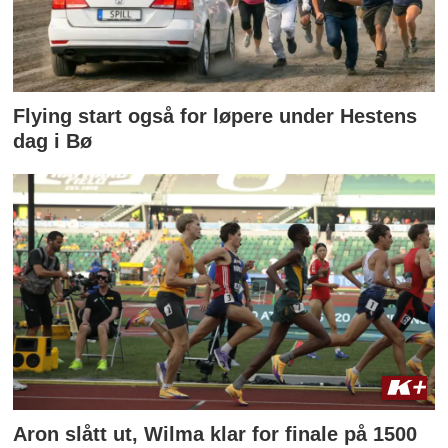
Flying start også for løpere under Hestens
dag i Bø
Aron slått ut, Wilma klar for finale på 1500