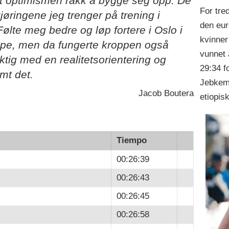
at optimismen rakk å bygge seg opp. De
For tre
jøringene jeg trenger på trening i
den eur
. Følte meg bedre og løp fortere i Oslo i
kvinner 
ype, men da fungerte kroppen også
vunnet 
ktig med en realitetsorientering og
29:34 f
mt det.
Jebkemb
Jacob Boutera
etiopis
Tiempo
00:26:39
00:26:43
00:26:45
00:26:58