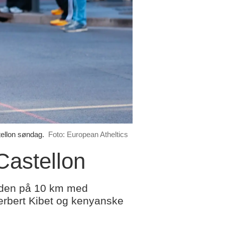
tellon søndag.
Foto: European Atheltics
Castellon
rden på 10 km med
erbert Kibet og kenyanske