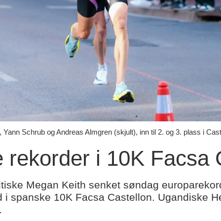
Yann Schrub og Andreas Almgren (skjult), inn til 2. og 3. plass i Cas
 rekorder i 10K Facsa 
itiske Megan Keith senket søndag europareko
d i spanske 10K Facsa Castellon. Ugandiske H
.