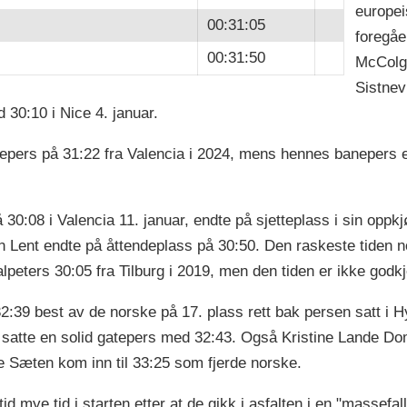
europei
00:31:05
foregåe
00:31:50
McColga
Sistnev
30:10 i Nice 4. januar.
epers på 31:22 fra Valencia i 2024, mens hennes banepers e
30:08 i Valencia 11. januar, endte på sjetteplass i sin oppkj
 Lent endte på åttendeplass på 30:50. Den raskeste tiden n
alpeters 30:05 fra Tilburg i 2019, men den tiden er ikke god
9 best av de norske på 17. plass rett bak persen satt i Hyt
 satte en solid gatepers med 32:43. Også Kristine Lande D
e Sæten kom inn til 33:25 som fjerde norske.
id mye tid i starten etter at de gikk i asfalten i en "massefal