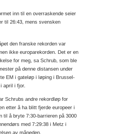
ormet inn til en overraskende seier
r til 26:43, mens svensken
åpet den franske rekorden var
men ikke europarekorden. Det er en
kelse for meg, sa Schrub, som ble
ester på denne distansen under
te EM i gateløp i løping i Brussel-
 april i fjor.
ar Schrubs andre rekordløp for
 etter å ha blitt fjerde europeer i
n til å bryte 7:30-barrieren på 3000
nnendørs med 7:29:38 i Metz i
elsen av måneden.