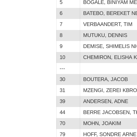
5
BOGALE, BINIYAM M
6
BATEBO, BEREKET N
7
VERBAANDERT, TIM
8
MUTUKU, DENNIS
9
DEMISE, SHIMELIS N
10
CHEMIRON, ELISHA 
---
30
BOUTERA, JACOB
31
MZENGI, ZEREI KBR
39
ANDERSEN, ADNE
44
BERRE JACOBSEN, 
70
MOHN, JOAKIM
79
HOFF, SONDRE ARNE