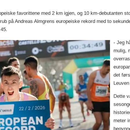
uropeiske favorittene med 2 km igjen, og 10 km-debutanten st
hrub på Andreas Almgrens europeiske rekord med to sekunde
:45.
- Jeg h
mulig, 
overras
europam
det førs
Leuven i
Dette v
sesongen
historie
meter i
begynn