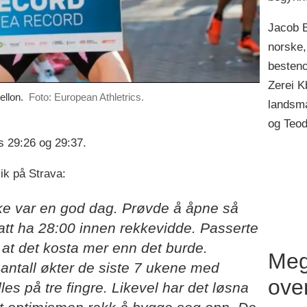
Jacob B
norske,
besteno
Zerei K
ellon.
Foto: European Athletrics.
landsm
og Teod
s 29:26 og 29:37.
lik på Strava:
ikke var en god dag. Prøvde å åpne så
att ha 28:00 innen rekkevidde. Passerte
at det kosta mer enn det burde.
Meg
 antall økter de siste 7 ukene med
ove
les på tre fingre. Likevel har det løsna