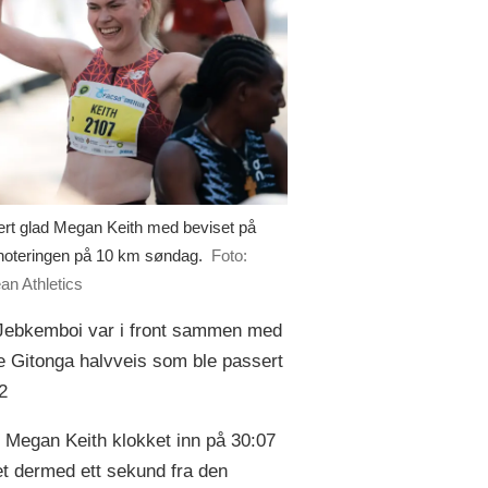
rt glad Megan Keith med beviset på
noteringen på 10 km søndag.
Foto:
an Athletics
Jebkemboi var i front sammen med
e Gitonga halvveis som ble passert
2
e Megan Keith klokket inn på 30:07
et dermed ett sekund fra den