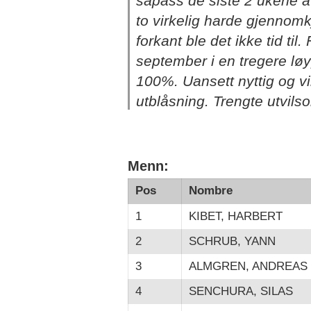
såpass de siste 2 ukene 
to virkelig harde gjennomk
forkant ble det ikke tid til
september i en tregere lø
100%. Uansett nyttig og vi
utblåsning. Trengte utvilso
Menn:
Pos
Nombre
1
KIBET, HARBERT
2
SCHRUB, YANN
3
ALMGREN, ANDREAS
4
SENCHURA, SILAS