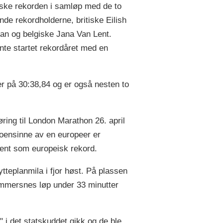
ske rekorden i samløp med de to
nde rekordholderne, britiske Eilish
n og belgiske Jana Van Lent.
nte startet rekordåret med en
r på 30:38,84 og er også nesten to
øring til London Marathon 26. april
oensinne av en europeer er
kjent som europeisk rekord.
teplanmila i fjor høst. På plassen
ommersnes løp under 33 minutter
l" i det statskuddet gikk og de ble