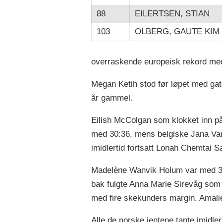
88
EILERTSEN, STIAN
103
OLBERG, GAUTE KIM
overraskende europeisk rekord med 
Megan Ketih stod før løpet med gat
år gammel.
Eilish McColgan som klokket inn på 
med 30:36, mens belgiske Jana Van
imidlertid fortsatt Lonah Chemtai S
Madelène Wanvik Holum var med 32:3
bak fulgte Anna Marie Sirevåg som
med fire skekunders margin. Amali
Alle de norske jentene tapte imidlert