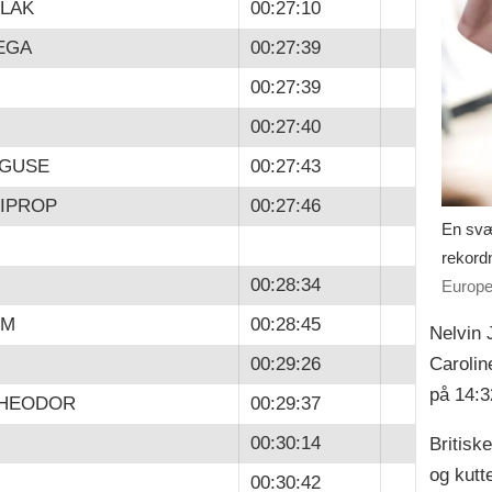
ELAK
00:27:10
EGA
00:27:39
00:27:39
00:27:40
IGUSE
00:27:43
KIPROP
00:27:46
En svæ
rekord
00:28:34
Europe
OM
00:28:45
Nelvin 
Carolin
00:29:26
på 14:3
THEODOR
00:29:37
00:30:14
Britisk
og kutt
00:30:42