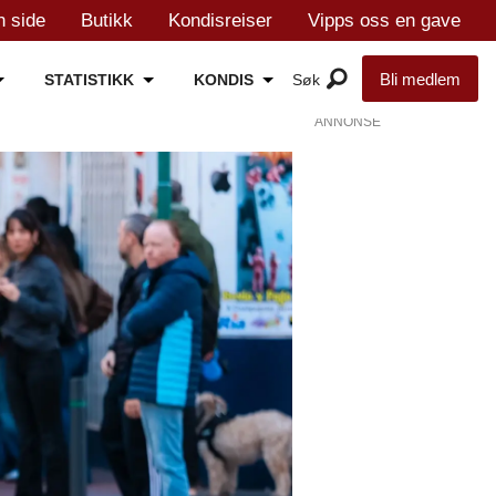
n side
Butikk
Kondisreiser
Vipps oss en gave
Bli medlem
STATISTIKK
KONDIS
ANNONSE