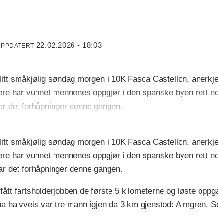
22.02.2026 - 18:03
OPPDATERT
en litt småkjølig søndag morgen i 10K Fasca Castellon, anerkj
ere har vunnet mennenes oppgjør i den spanske byen rett n
ar det forhåpninger denne gangen.
en litt småkjølig søndag morgen i 10K Fasca Castellon, anerkj
ere har vunnet mennenes oppgjør i den spanske byen rett n
ar det forhåpninger denne gangen.
tt fartsholderjobben de første 5 kilometerne og løste opp
pa halvveis var tre mann igjen da 3 km gjenstod: Almgren, S