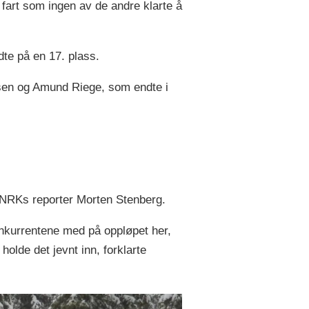
n fart som ingen av de andre klarte å
dte på en 17. plass.
isen og Amund Riege, som endte i
il NRKs reporter Morten Stenberg.
konkurrentene med på oppløpet her,
holde det jevnt inn, forklarte