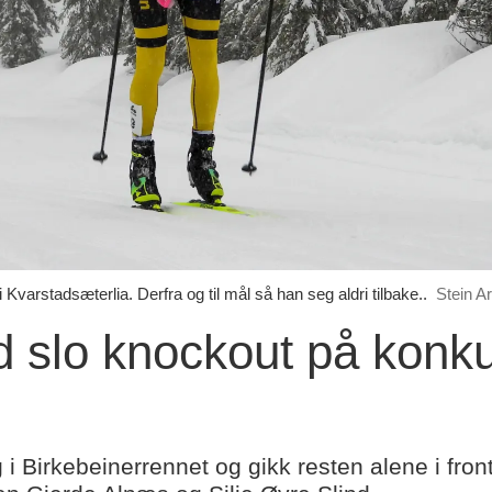
i Kvarstadsæterlia. Derfra og til mål så han seg aldri tilbake..
Stein A
ad slo knockout på konku
dlig i Birkebeinerrennet og gikk resten alene i fr