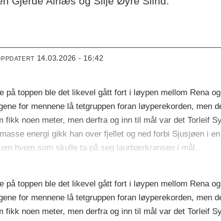
n Gjerde Alnæs og Silje Øyre Slind.
14.03.2026 - 16:42
OPPDATERT
e på toppen ble det likevel gått fort i løypen mellom Rena o
ene for mennene lå tetgruppen foran løyperekorden, men det g
m fikk noen meter, men derfra og inn til mål var det Torleif
 masse energi gikk han over fjellet og ned forbi Sjusjøen i e
ng om hvem som skulle ta på seg laurbærkransen i mål.
e på toppen ble det likevel gått fort i løypen mellom Rena o
ene for mennene lå tetgruppen foran løyperekorden, men det g
m fikk noen meter, men derfra og inn til mål var det Torleif