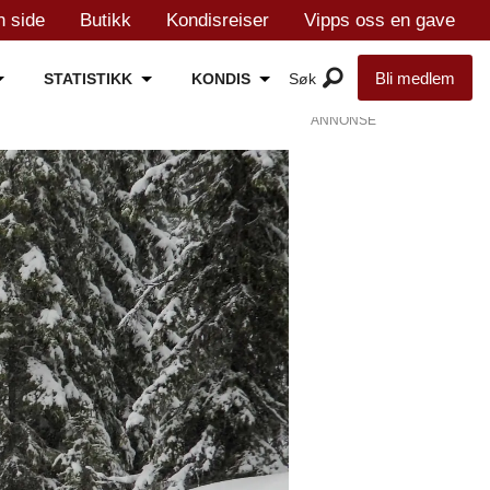
n side
Butikk
Kondisreiser
Vipps oss en gave
Bli medlem
STATISTIKK
KONDIS
ANNONSE