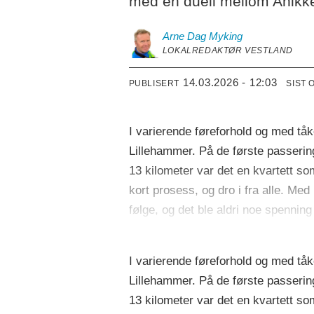
med en duell mellom Anikke
Arne Dag
Myking
LOKALREDAKTØR VESTLAND
14.03.2026 - 12:03
PUBLISERT
SIST 
I varierende føreforhold og med tåk
Lillehammer. På de første passering
13 kilometer var det en kvartett so
kort prosess, og dro i fra alle. Med
følge, og det ble aldri noe spenni
I varierende føreforhold og med tåk
Lillehammer. På de første passering
13 kilometer var det en kvartett so