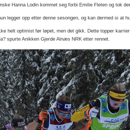
ske Hanna Lodin kommet seg forbi Emilie Fleten og tok den 
un legger opp etter denne sesongen, og kan dermed si at hun
kke helt optimist før løpet, men det gikk. Dette topper karri
 da? spurte Anikken Gjerde Alnæs NRK etter rennet.