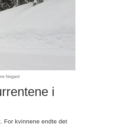
rne Negard
rrentene i
ont. For kvinnene endte det