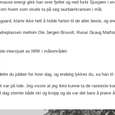
 masse energi gikk han over fjellet og ned forbi Sjusjøen i e
ng om hvem som skulle ta på seg laurbærkransen i mål.
ard, klarte ikke helt å holde farten til de aller beste, og en
 andreplassen mellom Ole Jørgen Bruvoll, Runar Skaug Math
ble intervjuet av NRK i målområdet:
.
 dette du jobber for hver dag, og endelig lykkes du, sa han t
et var på tide. Jeg visste at jeg ikke kunne ta de raskeste 
 I dag stemte både ski og kropp og da var det bare å prøve å 