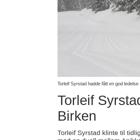
Torleif Syrstad hadde fått en god ledelse 
Torleif Syrst
Birken
Torleif Syrstad klinte til ti