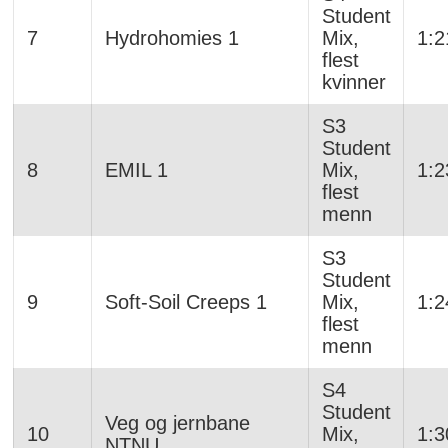
Student
7
Hydrohomies 1
Mix,
1:2
flest
kvinner
S3
Student
8
EMIL 1
Mix,
1:2
flest
menn
S3
Student
9
Soft-Soil Creeps 1
Mix,
1:2
flest
menn
S4
Student
Veg og jernbane
10
Mix,
1:3
NTNU