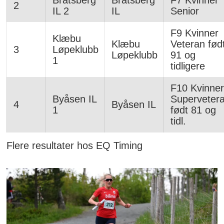
Bratsberg
Bratsberg
F7 Kvinner
2
IL 2
IL
Senior
F9 Kvinner
Klæbu
Klæbu
Veteran fød
3
Løpeklubb
Løpeklubb
91 og
1
tidligere
F10 Kvinner
Byåsen IL
Superveter
4
Byåsen IL
1
født 81 og
tidl.
Flere resultater hos EQ Timing