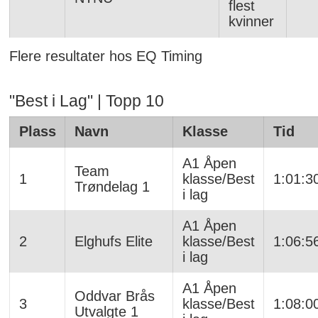
flest
kvinner
Flere resultater hos EQ Timing
"Best i Lag" | Topp 10
Plass
Navn
Klasse
Tid
A1 Åpen
Team
1
klasse/Best
1:01:3
Trøndelag 1
i lag
A1 Åpen
2
Elghufs Elite
klasse/Best
1:06:5
i lag
A1 Åpen
Oddvar Brås
3
klasse/Best
1:08:0
Utvalgte 1