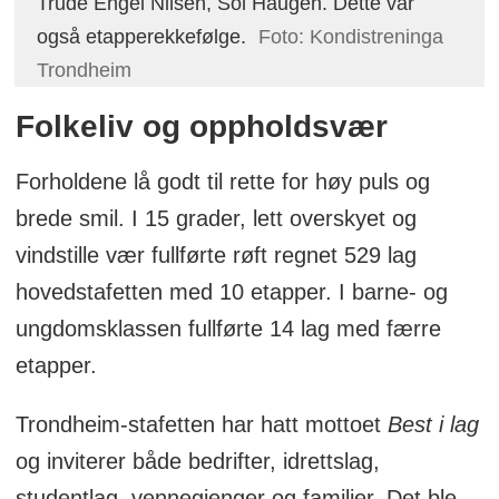
Trude Engel Nilsen, Sol Haugen. Dette var
også etapperekkefølge.
Foto: Kondistreninga
Trondheim
Folkeliv og oppholdsvær
Forholdene lå godt til rette for høy puls og
brede smil. I 15 grader, lett overskyet og
vindstille vær fullførte røft regnet 529 lag
hovedstafetten med 10 etapper. I barne- og
ungdomsklassen fullførte 14 lag med færre
etapper.
Trondheim-stafetten har hatt mottoet
Best i lag
og inviterer både bedrifter, idrettslag,
studentlag, vennegjenger og familier. Det ble