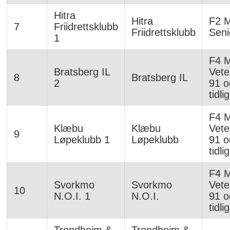
Hitra
Hitra
F2 
7
Friidrettsklubb
Friidrettsklubb
Seni
1
F4 
Bratsberg IL
Vete
8
Bratsberg IL
2
91 o
tidli
F4 
Klæbu
Klæbu
Vete
9
Løpeklubb 1
Løpeklubb
91 o
tidli
F4 
Svorkmo
Svorkmo
Vete
10
N.O.I. 1
N.O.I.
91 o
tidli