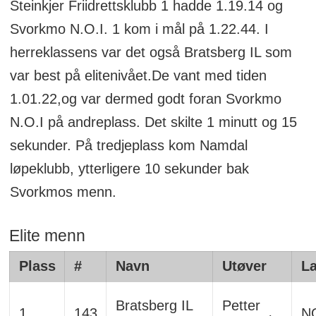
Steinkjer Friidrettsklubb 1 hadde 1.19.14 og
Svorkmo N.O.I. 1 kom i mål på 1.22.44. I
herreklassens var det også Bratsberg IL som
var best på elitenivået.De vant med tiden
1.01.22,og var dermed godt foran Svorkmo
N.O.I på andreplass. Det skilte 1 minutt og 15
sekunder. På tredjeplass kom Namdal
løpeklubb, ytterligere 10 sekunder bak
Svorkmos menn.
Elite menn
Plass
#
Navn
Utøver
L
Bratsberg IL
Petter
1
143
N