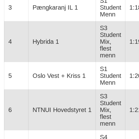
S1
3
Pængkaranj IL 1
Student
1:1
Menn
S3
Student
4
Hybrida 1
Mix,
1:1
flest
menn
S1
5
Oslo Vest + Kriss 1
Student
1:2
Menn
S3
Student
6
NTNUI Hovedstyret 1
Mix,
1:2
flest
menn
S4