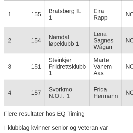
Bratsberg IL
Eira
1
155
N
1
Rapp
Lena
Namdal
2
154
Sagnes
N
løpeklubb 1
Wågan
Steinkjer
Marte
3
151
Friidrettsklubb
Vanem
N
1
Aas
Svorkmo
Frida
4
157
N
N.O.I. 1
Hermann
Flere resultater hos EQ Timing
I klubblag kvinner senior og veteran var