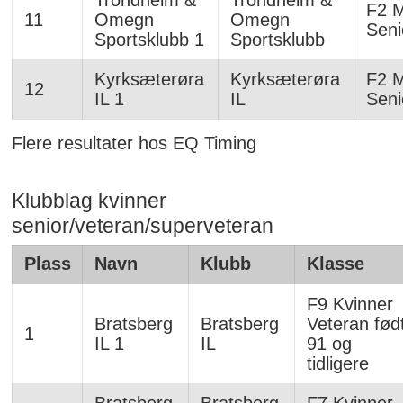
Trondheim &
Trondheim &
F2 
11
Omegn
Omegn
Seni
Sportsklubb 1
Sportsklubb
Kyrksæterøra
Kyrksæterøra
F2 
12
IL 1
IL
Seni
Flere resultater hos EQ Timing
Klubblag kvinner
senior/veteran/superveteran
Plass
Navn
Klubb
Klasse
F9 Kvinner
Bratsberg
Bratsberg
Veteran fød
1
IL 1
IL
91 og
tidligere