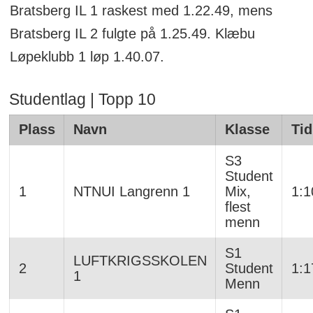
Bratsberg IL 1 raskest med 1.22.49, mens
Bratsberg IL 2 fulgte på 1.25.49. Klæbu
Løpeklubb 1 løp 1.40.07.
Studentlag | Topp 10
Plass
Navn
Klasse
Tid
S3
Student
1
NTNUI Langrenn 1
Mix,
1:1
flest
menn
S1
LUFTKRIGSSKOLEN
2
Student
1:1
1
Menn