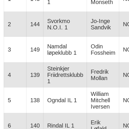
1
Monseth
Svorkmo
Jo-Inge
2
144
N
N.O.I. 1
Sandvik
Namdal
Odin
3
149
N
løpeklubb 1
Fossheim
Steinkjer
Fredrik
4
139
Friidrettsklubb
N
Mollan
1
William
5
138
Ogndal IL 1
Mitchell
N
Iversen
Erik
6
140
Rindal IL 1
N
Løfald