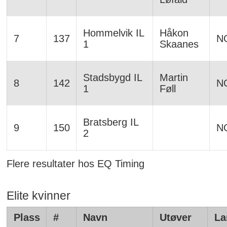
Hommelvik IL
Håkon
7
137
N
1
Skaanes
Stadsbygd IL
Martin
8
142
N
1
Føll
Bratsberg IL
9
150
N
2
Flere resultater hos EQ Timing
Elite kvinner
Plass
#
Navn
Utøver
La