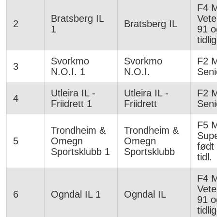
F4 
Bratsberg IL
Vete
2
Bratsberg IL
1
91 o
tidli
Svorkmo
Svorkmo
F2 
3
N.O.I. 1
N.O.I.
Seni
Utleira IL -
Utleira IL -
F2 
4
Friidrett 1
Friidrett
Seni
F5 
Trondheim &
Trondheim &
Supe
5
Omegn
Omegn
født
Sportsklubb 1
Sportsklubb
tidl.
F4 
Vete
6
Ogndal IL 1
Ogndal IL
91 o
tidli