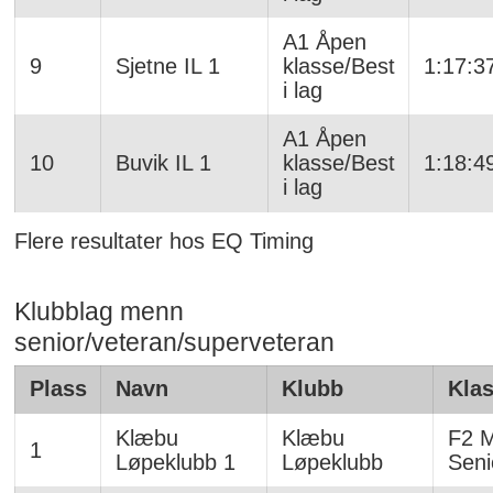
A1 Åpen
9
Sjetne IL 1
klasse/Best
1:17:3
i lag
A1 Åpen
10
Buvik IL 1
klasse/Best
1:18:4
i lag
Flere resultater hos EQ Timing
Klubblag menn
senior/veteran/superveteran
Plass
Navn
Klubb
Kla
Klæbu
Klæbu
F2 
1
Løpeklubb 1
Løpeklubb
Seni