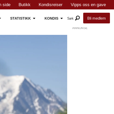
n side
Butikk
Kondisreiser
Vipps oss en gave
Bli medlem
STATISTIKK
KONDIS
ANNONSE