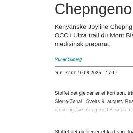
Chepngeno, 
Kenyanske Joyline Chepngen
OCC i Ultra-trail du Mont B
medisinsk preparat.
Runar
Gilberg
10.09.2025 - 17:17
PUBLISERT
Stoffet det gjelder er et kortison, 
Sierre-Zenal i Sveits 9. august. Re
utestengelse fra og med 8. septem
Stoffet det gjelder er et kortison, 