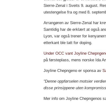
Sierre-Zenal i Sveits 9. august. Re
utestengelse fra og med 8. septem
Arrangøren av Sierre-Zenal har kre
Samtidig har de erklært at også and
Lyon, var også trener for kenyane
etterkant ble tatt for doping.
Under OCC vant Joyline Chepngen
på førsteplass, mens norske Ida Ame
Joyline Chepngeno er sponsa av
S
"Denne oppførselen motsier verdien
disse prinsippene uten kompromisser;
Mer info om Joyline Chepngenos s