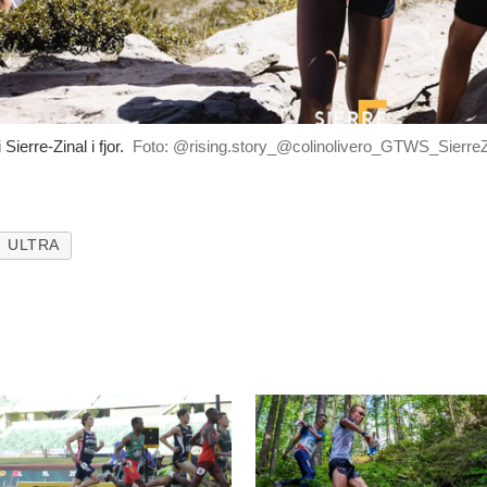
ierre-Zinal i fjor.
Foto: @rising.story_@colinolivero_GTWS_SierreZ
ULTRA