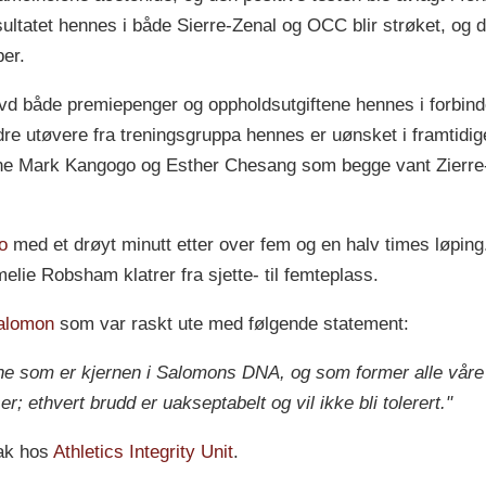
sultatet hennes i både Sierre-Zenal og OCC blir strøket, og 
ber.
vd både premiepenger og oppholdsutgiftene hennes i forbinde
re utøvere fra treningsgruppa hennes er uønsket i framtidig
rne Mark Kangogo og Esther Chesang som begge vant Zierre-
o
med et drøyt minutt etter over fem og en halv times løpin
lie Robsham klatrer fra sjette- til femteplass.
alomon
som var raskt ute med følgende statement:
e som er kjernen i Salomons DNA, og som former alle våre h
 ethvert brudd er uakseptabelt og vil ikke bli tolerert."
ak hos
Athletics Integrity Unit
.