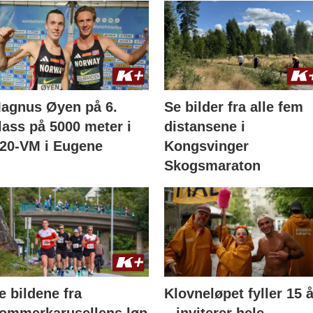
agnus Øyen på 6.
Se bilder fra alle fem
lass på 5000 meter i
distansene i
20-VM i Eugene
Kongsvinger
Skogsmaraton
e bildene fra
Klovneløpet fyller 15 å