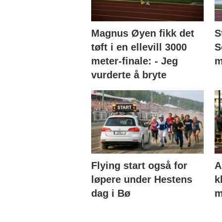
Magnus Øyen fikk det
S
tøft i en ellevill 3000
S
meter-finale: - Jeg
m
vurderte å bryte
Flying start også for
A
løpere under Hestens
k
dag i Bø
m