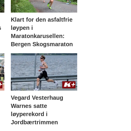
Klart for den asfaltfrie
s
løypen i
Maratonkarusellen:
Bergen Skogsmaraton
Vegard Vesterhaug
Warnes satte
løyperekord i
Jordbærtrimmen