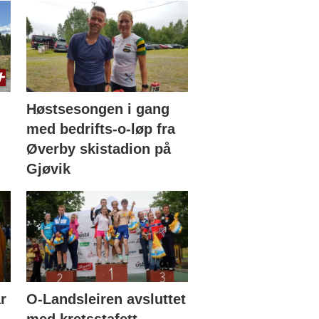
Høstsesongen i gang
med bedrifts-o-løp fra
Øverby skistadion på
Gjøvik
r
O-Landsleiren avsluttet