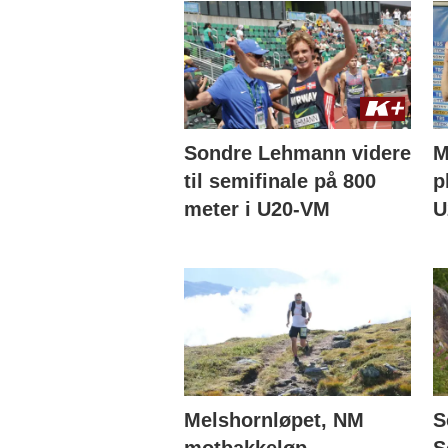
Sondre Lehmann videre
M
til semifinale på 800
p
meter i U20-VM
U
Melshornløpet, NM
S