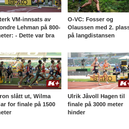
terk VM-innsats av
O-VC: Fosser og
ondre Lehman på 800-
Olaussen med 2. plas
eter: - Dette var bra
på langdistansen
ron slått ut, Wilma
Ulrik Jåvoll Hagen til
lar for finale på 1500
finale på 3000 meter
eter
hinder