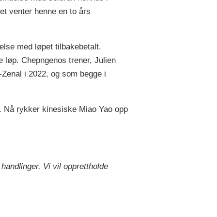
det venter henne en to års
lse med løpet tilbakebetalt.
e løp. Chepngenos trener, Julien
Zenal i 2022, og som begge i
g. Nå rykker kinesiske Miao Yao opp
andlinger. Vi vil opprettholde