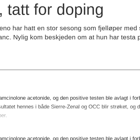
tatt for doping
o har hatt en stor sesong som fjelløper med s
lanc. Nylig kom beskjeden om at hun har testa po
triamcinolone acetonide, og den positive testen ble avlagt i f
sultatet hennes i både Sierre-Zenal og OCC blir strøket, og 
ber.
triamcinolone acetonide, og den positive testen ble avlagt i f