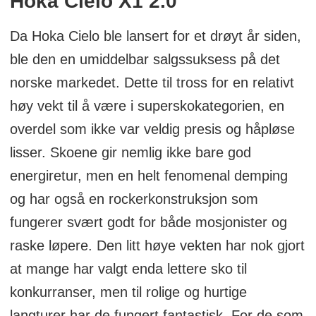
Hoka Cielo X1 2.0
Da Hoka Cielo ble lansert for et drøyt år siden,
ble den en umiddelbar salgssuksess på det
norske markedet. Dette til tross for en relativt
høy vekt til å være i superskokategorien, en
overdel som ikke var veldig presis og håpløse
lisser. Skoene gir nemlig ikke bare god
energiretur, men en helt fenomenal demping
og har også en rockerkonstruksjon som
fungerer svært godt for både mosjonister og
raske løpere. Den litt høye vekten har nok gjort
at mange har valgt enda lettere sko til
konkurranser, men til rolige og hurtige
langturer har de fungert fantastisk. For de som