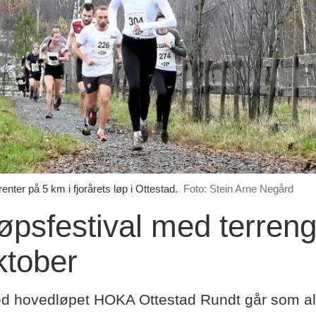
nter på 5 km i fjorårets løp i Ottestad.
Foto: Stein Arne Negård
øpsfestival med terreng 
ktober
ed hovedløpet HOKA Ottestad Rundt går som all