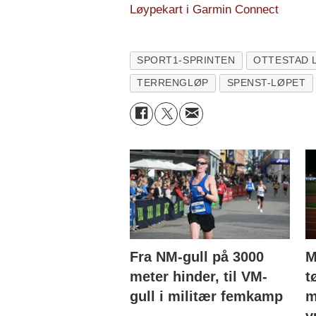
Løypekart i Garmin Connect
SPORT1-SPRINTEN
OTTESTAD 
TERRENGLØP
SPENST-LØPET
Fra NM-gull på 3000
M
meter hinder, til VM-
t
gull i militær femkamp
m
v