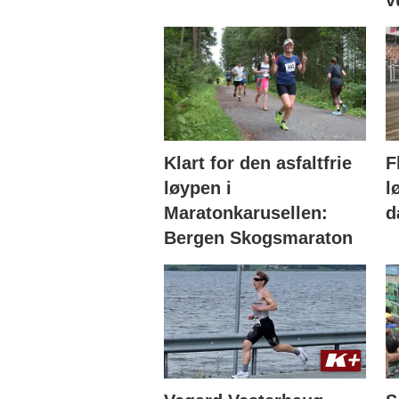
Klart for den asfaltfrie
F
løypen i
l
Maratonkarusellen:
d
Bergen Skogsmaraton