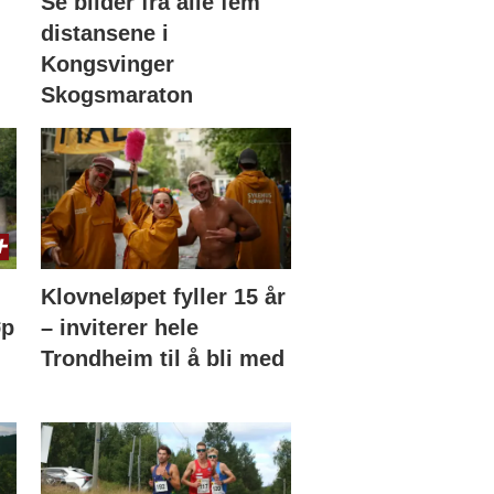
Se bilder fra alle fem
distansene i
Kongsvinger
Skogsmaraton
Klovneløpet fyller 15 år
øp
– inviterer hele
Trondheim til å bli med