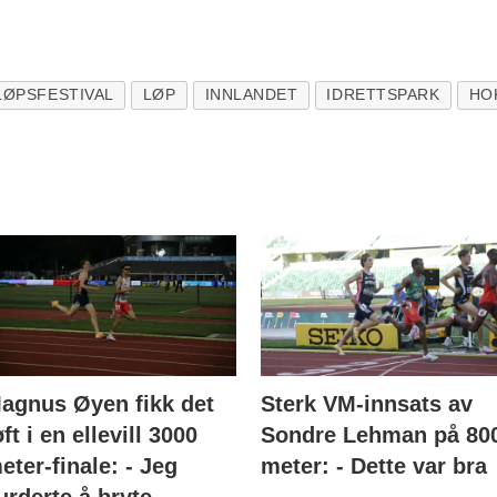
LØPSFESTIVAL
LØP
INNLANDET
IDRETTSPARK
HO
agnus Øyen fikk det
Sterk VM-innsats av
øft i en ellevill 3000
Sondre Lehman på 80
eter-finale: - Jeg
meter: - Dette var bra
urderte å bryte