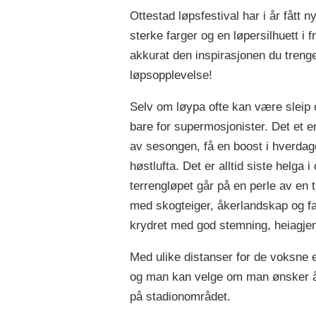
Ottestad løpsfestival har i år fått 
sterke farger og en løpersilhuett i f
akkurat den inspirasjonen du trenge
løpsopplevelse!
Selv om løypa ofte kan være sleip o
bare for supermosjonister. Det et 
av sesongen, få en boost i hverdage
høstlufta. Det er alltid siste helga
terrengløpet går på en perle av en 
med skogteiger, åkerlandskap og fa
krydret med god stemning, heiagje
Med ulike distanser for de voksne 
og man kan velge om man ønsker å de
på stadionområdet.