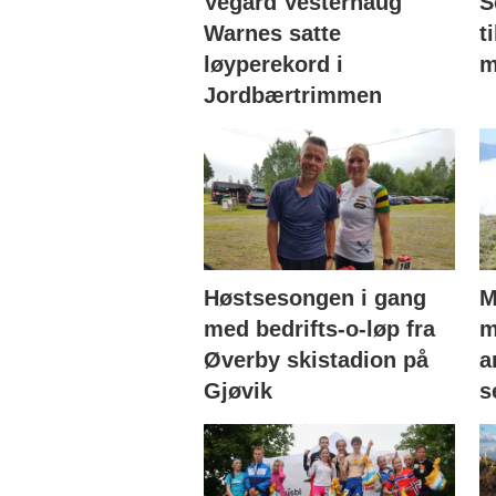
Vegard Vesterhaug
S
Warnes satte
t
løyperekord i
m
Jordbærtrimmen
Høstsesongen i gang
M
med bedrifts-o-løp fra
m
Øverby skistadion på
a
Gjøvik
s