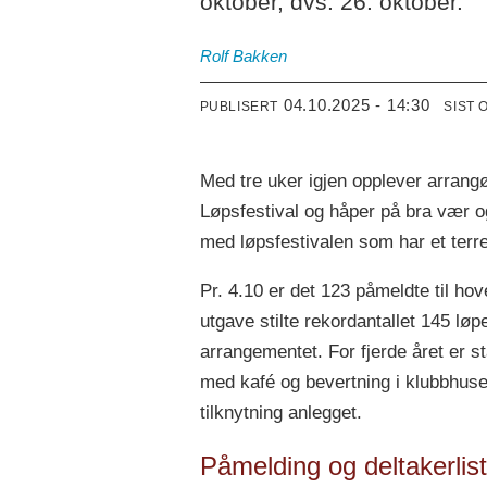
oktober, dvs. 26. oktober.
Rolf
Bakken
04.10.2025 - 14:30
PUBLISERT
SIST 
Med tre uker igjen opplever arrang
Løpsfestival og håper på bra vær o
med løpsfestivalen som har et terre
Pr. 4.10 er det 123 påmeldte til ho
utgave stilte rekordantallet 145 løpe
arrangementet. For fjerde året er st
med kafé og bevertning i klubbhuse
tilknytning anlegget.
Påmelding og deltakerlis