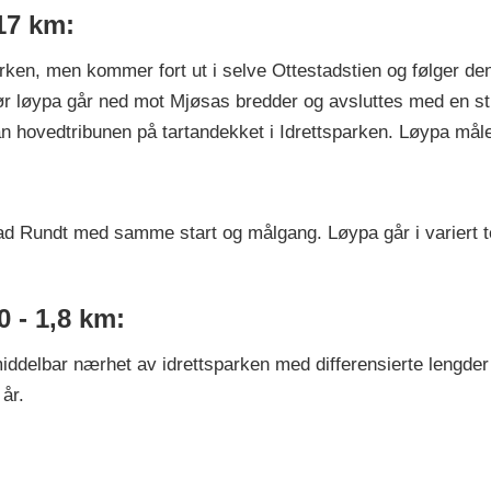
17 km:
arken, men kommer fort ut i selve Ottestadstien og følger den
før løypa går ned mot Mjøsas bredder og avsluttes med en st
ran hovedtribunen på tartandekket i Idrettsparken. Løypa må
tad Rundt med samme start og målgang. Løypa går i variert t
0 - 1,8 km:
iddelbar nærhet av idrettsparken med differensierte lengder
år.