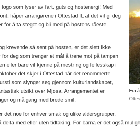
ny logo som lyser av fart, guts og høstenergi! Med
ront, håper arrangørene i Ottestad IL at det vil gi deg
r for å ta steget og bli med på høstens råeste
g krevende så sent på høsten, er det slett ikke
er for deg som trenger et mål å trene mot på tampen
n eller bare vil kjenne på mestring og fellesskap i
 i oktober det skjer i Ottestad når det renommerte
tursti som slynger seg gjennom kulturlandskapet,
Fra å
ntastisk utsikt over Mjøsa. Arrangementet er
Ottes
nger og målgang med brede smil.
er det noe for enhver smak og ulike aldersgrupper,
lta med eller uten tidtaking. For barna er det også mulighe