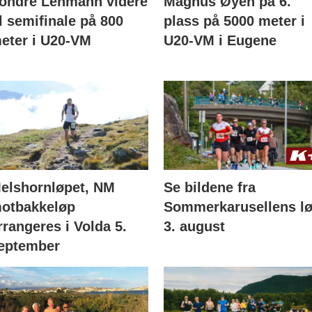
ondre Lehmann videre
Magnus Øyen på 6.
il semifinale på 800
plass på 5000 meter i
eter i U20-VM
U20-VM i Eugene
elshornløpet, NM
Se bildene fra
otbakkeløp
Sommerkarusellens l
rrangeres i Volda 5.
3. august
eptember