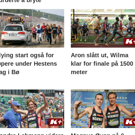
lying start også for
Aron slått ut, Wilma
øpere under Hestens
klar for finale på 1500
ag i Bø
meter