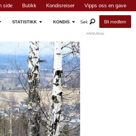
n side
Butikk
Kondisreiser
Vipps oss en gave
Bli medlem
STATISTIKK
KONDIS
ANNONSE