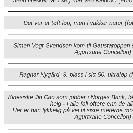
Jenn Gaskell får i seg mat ved Kalhovd (Foto
Det var et tøft løp, men i vakker natur
(fo
Simen Vogt-Svendsen kom til Gaustatoppen
Agurtxane Concellon)
Ragnar Nygård, 3. plass i sitt 50. ultraløp
(
Kinesiske Jin Cao som jobber i Norges Bank, lø
helg - i alle fall oftere enn de all
Her er han lykkelig på vei til siste meterne mot
Agurtxane Concellon)