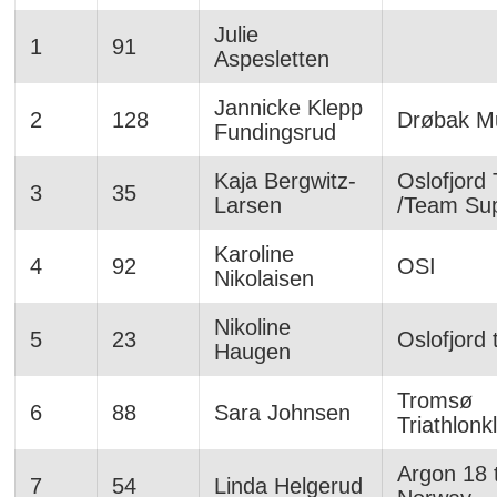
Julie
1
91
Aspesletten
Jannicke Klepp
2
128
Drøbak Mu
Fundingsrud
Kaja Bergwitz-
Oslofjord 
3
35
Larsen
/Team Su
Karoline
4
92
OSI
Nikolaisen
Nikoline
5
23
Oslofjord t
Haugen
Tromsø
6
88
Sara Johnsen
Triathlonk
Argon 18 
7
54
Linda Helgerud