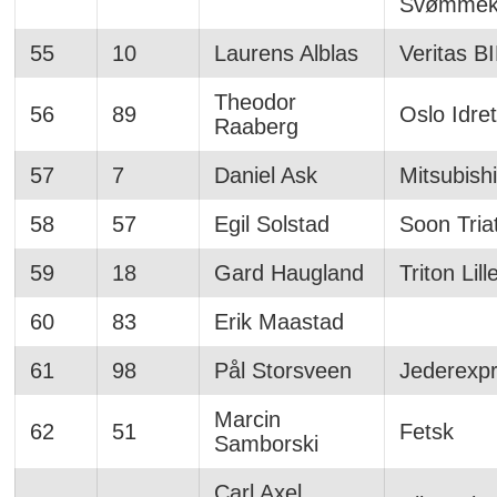
Svømmek
55
10
Laurens Alblas
Veritas BI
Theodor
56
89
Oslo Idret
Raaberg
57
7
Daniel Ask
Mitsubishi
58
57
Egil Solstad
Soon Tria
59
18
Gard Haugland
Triton Lil
60
83
Erik Maastad
61
98
Pål Storsveen
Jederexp
Marcin
62
51
Fetsk
Samborski
Carl Axel