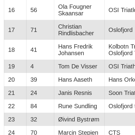
Ola Fougner
16
56
OSI Triat
Skaansar
Christian
17
71
Oslofjord
Rindlisbacher
Hans Fredrik
Kolbotn Tr
18
41
Johansen
Oslofjord 
19
4
Tom De Visser
OSI Triat
20
39
Hans Aaseth
Hans Ork
21
24
Janis Resnis
Soon Tria
22
84
Rune Sundling
Oslofjord 
23
32
Øivind Bystrøm
24
70
Marcin Stepien
CTS