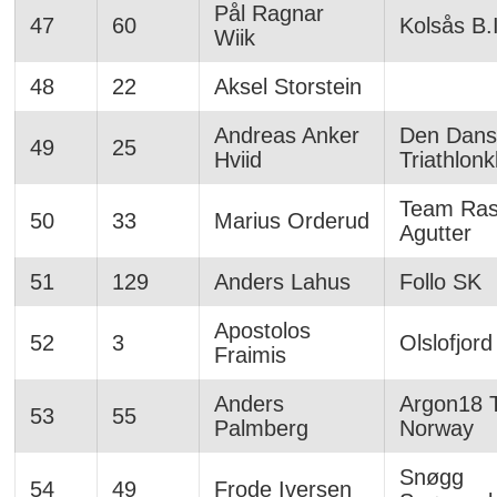
Pål Ragnar
47
60
Kolsås B.I
Wiik
48
22
Aksel Storstein
Andreas Anker
Den Dans
49
25
Hviid
Triathlonk
Team Ra
50
33
Marius Orderud
Agutter
51
129
Anders Lahus
Follo SK
Apostolos
52
3
Olslofjord
Fraimis
Anders
Argon18 
53
55
Palmberg
Norway
Snøgg
54
49
Frode Iversen