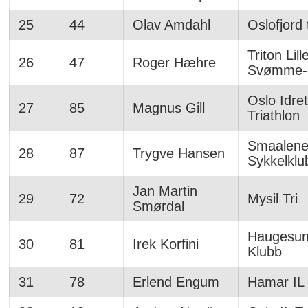
25
44
Olav Amdahl
Oslofjord 
Triton Lil
26
47
Roger Hæhre
Svømme- 
Oslo Idret
27
85
Magnus Gill
Triathlon
Smaalen
28
87
Trygve Hansen
Sykkelklu
Jan Martin
29
72
Mysil Tri
Smørdal
Haugesund
30
81
Irek Korfini
Klubb
31
78
Erlend Engum
Hamar IL 