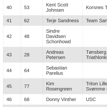
Kent Scott
40
53
Korsnes T
Johnsen
41
62
Terje Sandness
Team San
Sindre
42
48
Davidsen
Schonhowd
Andreas
Tønsberg
43
28
Petersen
Triathlonk
Sebastian
44
64
Parelius
Kim
Triton Lil
45
77
Rosengreen
Svømme o
46
68
Donny Vinther
USC