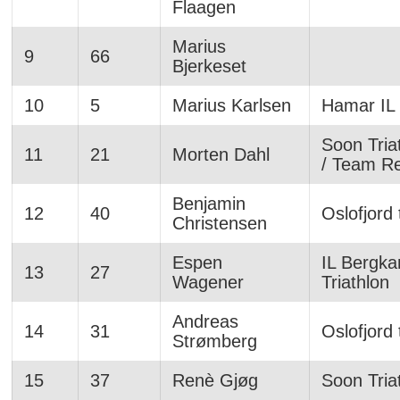
Flaagen
Marius
9
66
Bjerkeset
10
5
Marius Karlsen
Hamar IL
Soon Tria
11
21
Morten Dahl
/ Team R
Benjamin
12
40
Oslofjord 
Christensen
Espen
IL Bergk
13
27
Wagener
Triathlon
Andreas
14
31
Oslofjord 
Strømberg
15
37
Renè Gjøg
Soon Tria