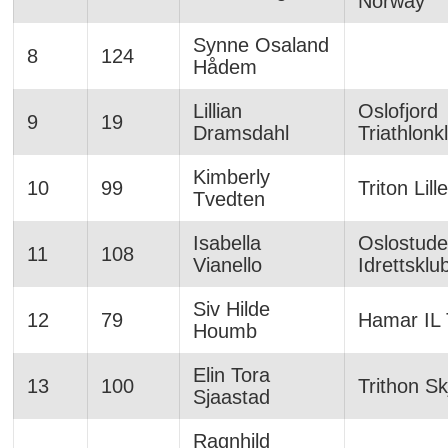
Norway
Synne Osaland
8
124
Hådem
Lillian
Oslofjord
9
19
Dramsdahl
Triathlonk
Kimberly
10
99
Triton Lil
Tvedten
Isabella
Oslostude
11
108
Vianello
Idrettsklu
Siv Hilde
12
79
Hamar IL T
Houmb
Elin Tora
13
100
Trithon Sk
Sjaastad
Ragnhild