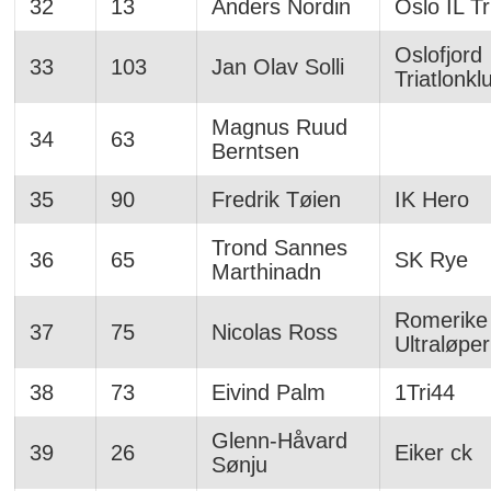
32
13
Anders Nordin
Oslo IL Tr
Oslofjord
33
103
Jan Olav Solli
Triatlonkl
Magnus Ruud
34
63
Berntsen
35
90
Fredrik Tøien
IK Hero
Trond Sannes
36
65
SK Rye
Marthinadn
Romerike
37
75
Nicolas Ross
Ultraløpe
38
73
Eivind Palm
1Tri44
Glenn-Håvard
39
26
Eiker ck
Sønju