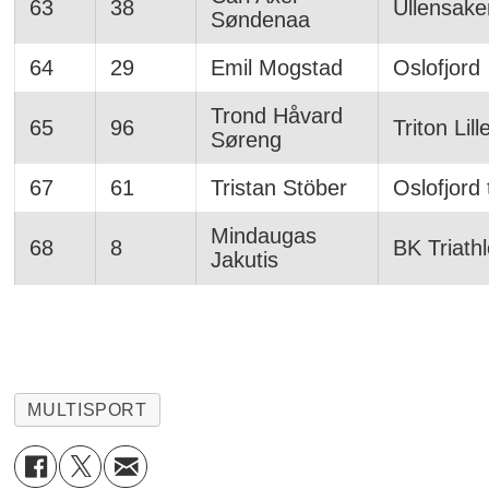
63
38
Ullensake
Søndenaa
64
29
Emil Mogstad
Oslofjord
Trond Håvard
65
96
Triton Lil
Søreng
67
61
Tristan Stöber
Oslofjord 
Mindaugas
68
8
BK Triath
Jakutis
MULTISPORT