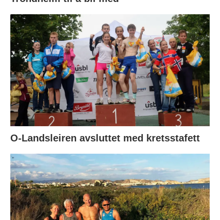
O-Landsleiren avsluttet med kretsstafett