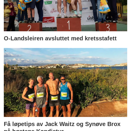
O-Landsleiren avsluttet med kretsstafett
Få løpetips av Jack Waitz og Synøve Brox