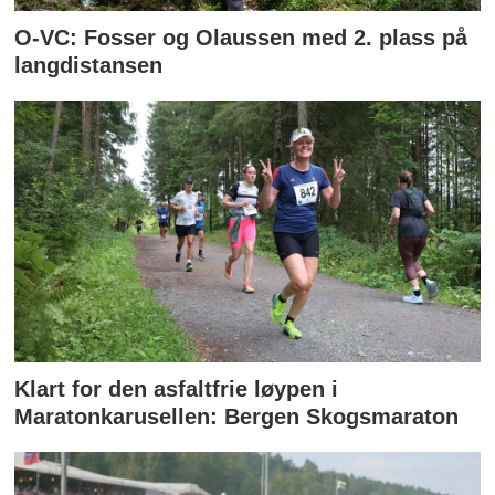
O-VC: Fosser og Olaussen med 2. plass på
langdistansen
Klart for den asfaltfrie løypen i
Maratonkarusellen: Bergen Skogsmaraton