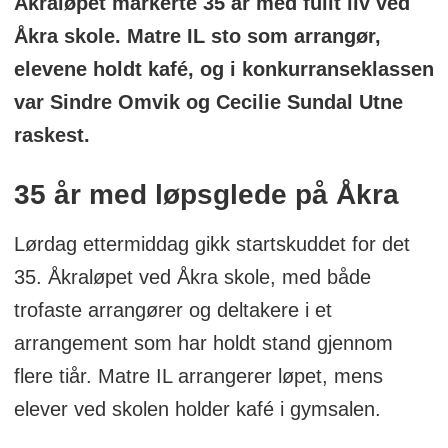
Åkraløpet markerte 35 år med fullt liv ved
Åkra skole. Matre IL sto som arrangør,
elevene holdt kafé, og i konkurranseklassen
var Sindre Omvik og Cecilie Sundal Utne
raskest.
35 år med løpsglede på Åkra
Lørdag ettermiddag gikk startskuddet for det
35. Åkraløpet ved Åkra skole, med både
trofaste arrangører og deltakere i et
arrangement som har holdt stand gjennom
flere tiår. Matre IL arrangerer løpet, mens
elever ved skolen holder kafé i gymsalen.