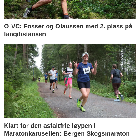
O-VC: Fosser og Olaussen med 2. plass på
langdistansen
Klart for den asfaltfrie løypen i
Maratonkarusellen: Bergen Skogsmaraton