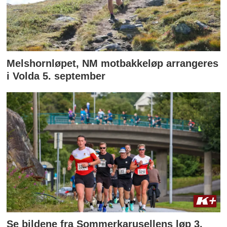
Melshornløpet, NM motbakkeløp arrangeres
i Volda 5. september
Se bildene fra Sommerkarusellens løp 3.