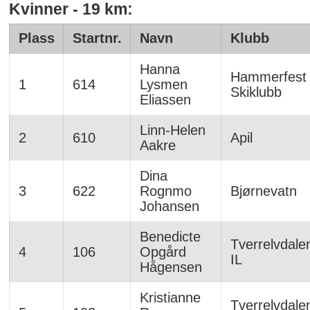
Kvinner - 19 km:
Plass
Startnr.
Navn
Klubb
Hanna
Hammerfest
1
614
Lysmen
Skiklubb
Eliassen
Linn-Helen
2
610
Apil
Aakre
Dina
3
622
Rognmo
Bjørnevatn
Johansen
Benedicte
Tverrelvdale
4
106
Opgård
IL
Hågensen
Kristianne
Tverrelvdale