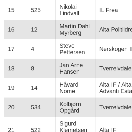
Nikolai
15
525
IL Frea
Lindvall
Martin Dahl
16
12
Alta Politiidr
Myrberg
Steve
17
4
Nerskogen I
Pettersen
Jan Arne
18
8
Tverrelvdale
Hansen
Håvard
Alta IF / Alta
19
14
Nome
Advanti Esta
Kolbjørn
20
534
Tverrelvdale
Opgård
Sigurd
21
522
Klemetsen
Alta IF