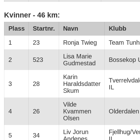
Kvinner - 46 km:
Plass
Startnr.
Navn
Klubb
1
23
Ronja Twieg
Team Tunh
Lisa Marie
2
523
Bossekop 
Gudmestad
Karin
Tverrelvda
3
28
Haraldsdatter
IL
Skum
Vilde
4
26
Kvammen
Olderdalen
Olsen
Liv Jorun
Fjellhug/Ve
5
34
Andenes
IL