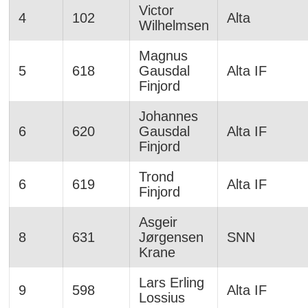
Victor
4
102
Alta
Wilhelmsen
Magnus
5
618
Gausdal
Alta IF
Finjord
Johannes
6
620
Gausdal
Alta IF
Finjord
Trond
6
619
Alta IF
Finjord
Asgeir
8
631
Jørgensen
SNN
Krane
Lars Erling
9
598
Alta IF
Lossius