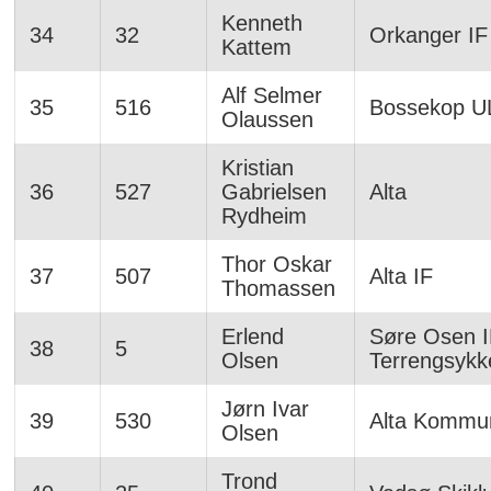
Kenneth
34
32
Orkanger IF
Kattem
Alf Selmer
35
516
Bossekop U
Olaussen
Kristian
36
527
Gabrielsen
Alta
Rydheim
Thor Oskar
37
507
Alta IF
Thomassen
Erlend
Søre Osen I
38
5
Olsen
Terrengsykk
Jørn Ivar
39
530
Alta Kommu
Olsen
Trond