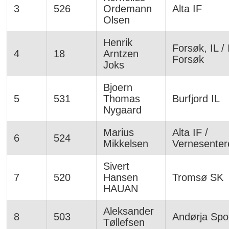
3
526
Ordemann
Alta IF
Olsen
Henrik
Forsøk, IL / 
4
18
Arntzen
Forsøk
Joks
Bjoern
5
531
Thomas
Burfjord IL
Nygaard
Marius
Alta IF /
6
524
Mikkelsen
Vernesenter
Sivert
7
520
Hansen
Tromsø SK
HAUAN
Aleksander
8
503
Andørja Spo
Tøllefsen