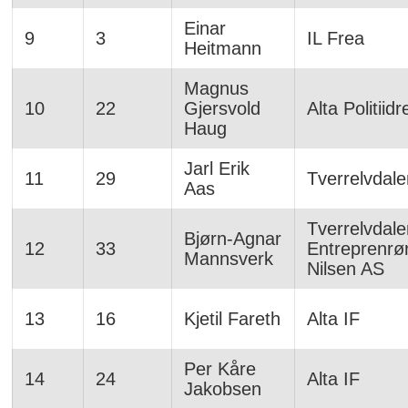
Einar
9
3
IL Frea
Heitmann
Magnus
10
22
Gjersvold
Alta Politiidr
Haug
Jarl Erik
11
29
Tverrelvdale
Aas
Tverrelvdale
Bjørn-Agnar
12
33
Entreprenrø
Mannsverk
Nilsen AS
13
16
Kjetil Fareth
Alta IF
Per Kåre
14
24
Alta IF
Jakobsen