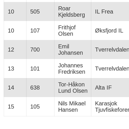
Roar
10
505
IL Frea
Kjeldsberg
Frithjof
10
107
Øksfjord IL
Olsen
Emil
12
700
Tverrelvdale
Johansen
Johannes
13
101
Tverrelvdalen
Fredriksen
Tor-Håkon
14
638
Alta IF
Lund Olsen
Nils Mikael
Karasjok
15
105
Hansen
Tjuvfiskefore