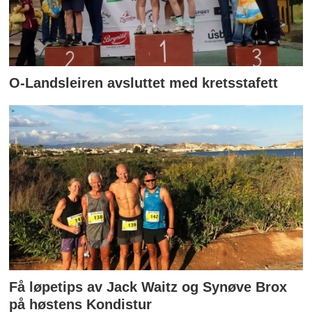
O-Landsleiren avsluttet med kretsstafett
Få løpetips av Jack Waitz og Synøve Brox
på høstens Kondistur