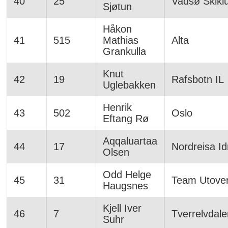
40
25
Vadsø Skikl
Sjøtun
Håkon
41
515
Mathias
Alta
Grankulla
Knut
42
19
Rafsbotn IL
Uglebakken
Henrik
43
502
Oslo
Eftang Rø
Aqqaluartaa
44
17
Nordreisa Id
Olsen
Odd Helge
45
31
Team Utover
Haugsnes
Kjell Iver
46
7
Tverrelvdale
Suhr