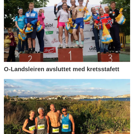
O-Landsleiren avsluttet med kretsstafett