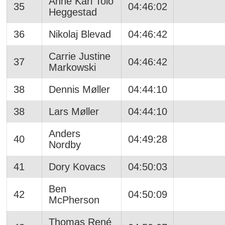
Anne Kari Tolo
35
04:46:02
Heggestad
36
Nikolaj Blevad
04:46:42
Carrie Justine
37
04:46:42
Markowski
38
Dennis Møller
04:44:10
38
Lars Møller
04:44:10
Anders
40
04:49:28
Nordby
41
Dory Kovacs
04:50:03
Ben
42
04:50:09
McPherson
Thomas René