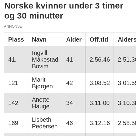
Norske kvinner under 3 timer
og 30 minutter
ANNONSE
Plass
Navn
Alder
Off.tid
Alders
Ingvill
41.
Måkestad
41
2.56.46
2.51.3
Bovim
Marit
121
42
3.08.52
3.01.5
Bjørgen
Anette
142
34
3.11.00
3.10.3
Hauge
Lisbeth
169
46
3.12.16
2.58.5
Pedersen