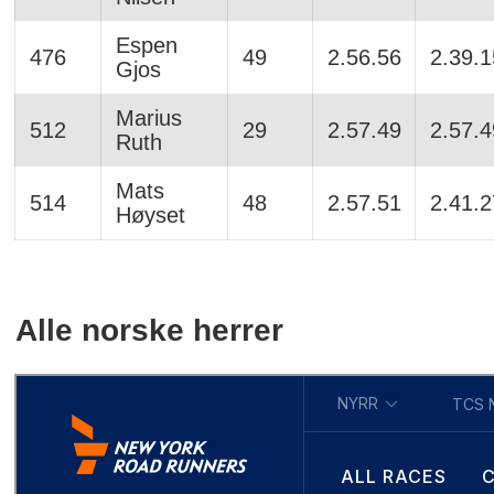
Espen
476
49
2.56.56
2.39.1
Gjos
Marius
512
29
2.57.49
2.57.4
Ruth
Mats
514
48
2.57.51
2.41.2
Høyset
Alle norske herrer