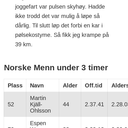
joggefart var pulsen skyhøy. Hadde
ikke trodd det var mulig å løpe så
dårlig. Til slutt løp det forbi en kar i
pølsekostyme. Så fikk jeg krampe på
39 km.
Norske Menn under 3 timer
Plass
Navn
Alder
Off.tid
Alders
Martin
52
Kjäll-
44
2.37.41
2.28.0
Ohlsson
Espen