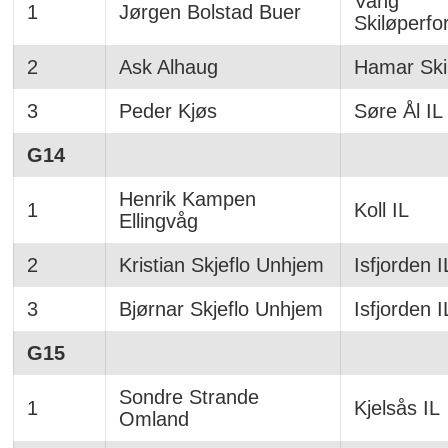
Vang
1
Jørgen Bolstad Buer
Skiløperfo
2
Ask Alhaug
Hamar Ski
3
Peder Kjøs
Søre Ål IL
G14
Henrik Kampen
1
Koll IL
Ellingvåg
2
Kristian Skjeflo Unhjem
Isfjorden I
3
Bjørnar Skjeflo Unhjem
Isfjorden I
G15
Sondre Strande
1
Kjelsås IL
Omland