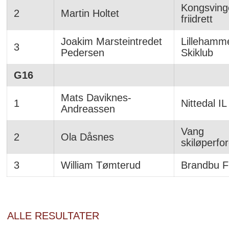
Kongsvinge
2
Martin Holtet
friidrett
Joakim Marsteintredet
Lillehamm
3
Pedersen
Skiklub
G16
Mats Daviknes-
1
Nittedal IL
Andreassen
Vang
2
Ola Dåsnes
skiløperfo
3
William Tømterud
Brandbu Fr
ALLE RESULTATER