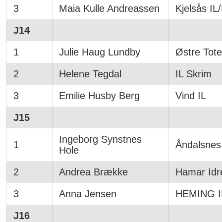
3
Maia Kulle Andreassen
Kjelsås IL/
J14
1
Julie Haug Lundby
Østre Tote
2
Helene Tegdal
IL Skrim
3
Emilie Husby Berg
Vind IL
J15
Ingeborg Synstnes
1
Åndalsnes 
Hole
2
Andrea Brække
Hamar Idre
3
Anna Jensen
HEMING I
J16