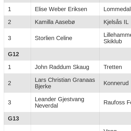
1
Elise Weber Eriksen
Lommedal
2
Kamilla Aasebø
Kjelsås IL
Lillehamm
3
Storlien Celine
Skiklub
G12
1
John Raddum Skaug
Tretten
Lars Christian Granaas
2
Konnerud
Bjerke
Leander Gjestvang
3
Raufoss Fo
Neverdal
G13