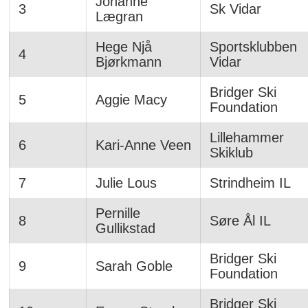
Johanne
3
Sk Vidar
Lægran
Hege Njå
Sportsklubben
4
Bjørkmann
Vidar
Bridger Ski
5
Aggie Macy
Foundation
Lillehammer
6
Kari-Anne Veen
Skiklub
7
Julie Lous
Strindheim IL
Pernille
8
Søre Ål IL
Gullikstad
Bridger Ski
9
Sarah Goble
Foundation
Bridger Ski