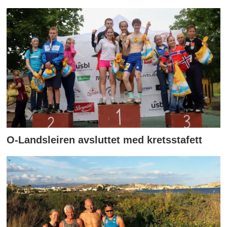
O-Landsleiren avsluttet med kretsstafett