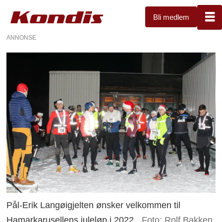
Bli medlem
ANNONSE
Pål-Erik Langøigjelten ønsker velkommen til
Hamarkarusellens juleløp i 2022.
Foto: Rolf Bakken