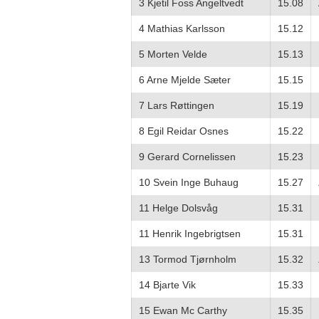
3 Kjetil Foss Angeltvedt
15.08
4 Mathias Karlsson
15.12
5 Morten Velde
15.13
6 Arne Mjelde Sæter
15.15
7 Lars Røttingen
15.19
8 Egil Reidar Osnes
15.22
9 Gerard Cornelissen
15.23
10 Svein Inge Buhaug
15.27
11 Helge Dolsvåg
15.31
11 Henrik Ingebrigtsen
15.31
13 Tormod Tjørnholm
15.32
14 Bjarte Vik
15.33
15 Ewan Mc Carthy
15.35