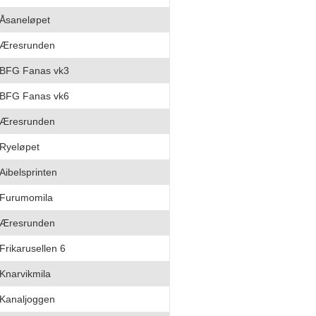
Åsaneløpet
Æresrunden
BFG Fanas vk3
BFG Fanas vk6
Æresrunden
Ryeløpet
Aibelsprinten
Furumomila
Æresrunden
Frikarusellen 6
Knarvikmila
Kanaljoggen