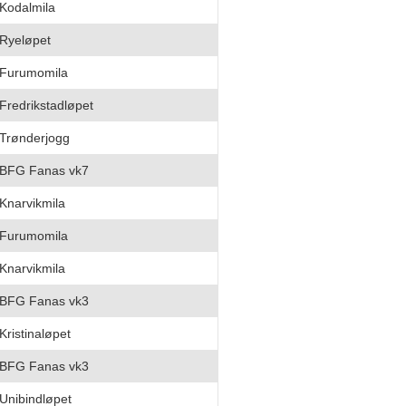
Kodalmila
Ryeløpet
Furumomila
Fredrikstadløpet
Trønderjogg
BFG Fanas vk7
Knarvikmila
Furumomila
Knarvikmila
BFG Fanas vk3
Kristinaløpet
BFG Fanas vk3
Unibindløpet