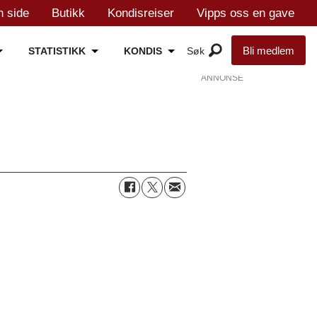
n side
Butikk
Kondisreiser
Vipps oss en gave
Bli medlem
STATISTIKK
KONDIS
ANNONSE