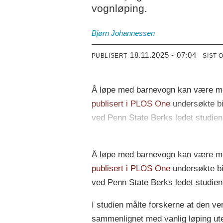
vognløping.
Bjørn
Johannessen
18.11.2025 - 07:04
PUBLISERT
SIST 
Å løpe med barnevogn kan være mer
publisert i PLOS One
undersøkte bi
ved Penn State Berks ledet studien 
Å løpe med barnevogn kan være mer
publisert i PLOS One
undersøkte bi
ved Penn State Berks ledet studien 
I studien målte forskerne at den v
sammenlignet med vanlig løping ute