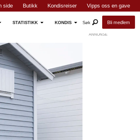
n side
Butikk
Kondisreiser
Vipps oss en gave
Bli medlem
STATISTIKK
KONDIS
ANNONSE