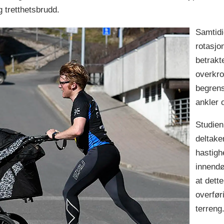
 tretthetsbrudd.
Samtidi
rotasjo
betrakt
overkro
begrens
ankler 
Studien 
deltake
hastigh
innendø
at dett
overføri
terreng