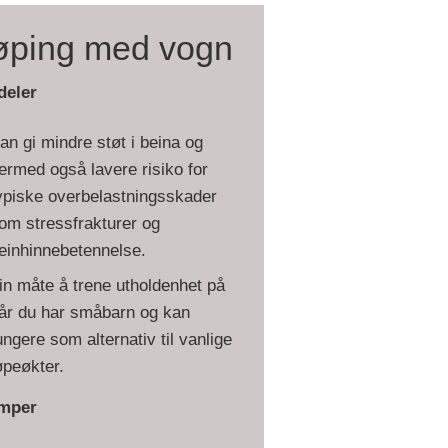
øping med vogn
deler
an gi mindre støt i beina og
ermed også lavere risiko for
ypiske overbelastningsskader
om stressfrakturer og
einhinnebetennelse.
in måte å trene utholdenhet på
år du har småbarn og kan
ungere som alternativ til vanlige
øpeøkter.
mper