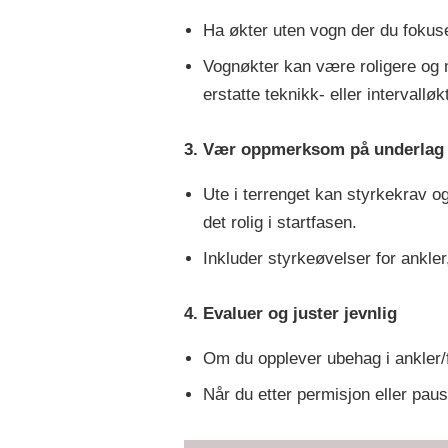
Ha økter uten vogn der du fokuse
Vognøkter kan være roligere og 
erstatte teknikk- eller intervalløk
3. Vær oppmerksom på underlag 
Ute i terrenget kan styrkekrav o
det rolig i startfasen.
Inkluder styrkeøvelser for ankler
4. Evaluer og juster jevnlig
Om du opplever ubehag i ankler/f
Når du etter permisjon eller pause