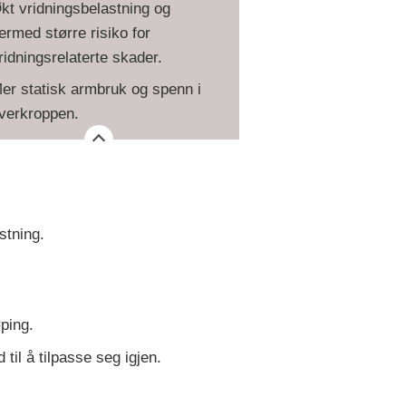
kt vridningsbelastning og
ermed større risiko for
ridningsrelaterte skader.
er statisk armbruk og spenn i
verkroppen.
stning.
ping.
 til å tilpasse seg igjen.