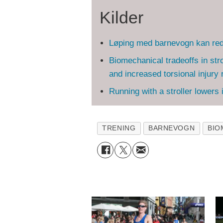
Kilder
Løping med barnevogn kan redu
Biomechanical tradeoffs in str
and increased torsional injur
Running with a stroller lowers 
TRENING
BARNEVOGN
BIO