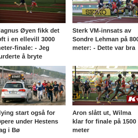
agnus Øyen fikk det
Sterk VM-innsats av
øft i en ellevill 3000
Sondre Lehman på 80
eter-finale: - Jeg
meter: - Dette var bra
urderte å bryte
lying start også for
Aron slått ut, Wilma
øpere under Hestens
klar for finale på 1500
ag i Bø
meter