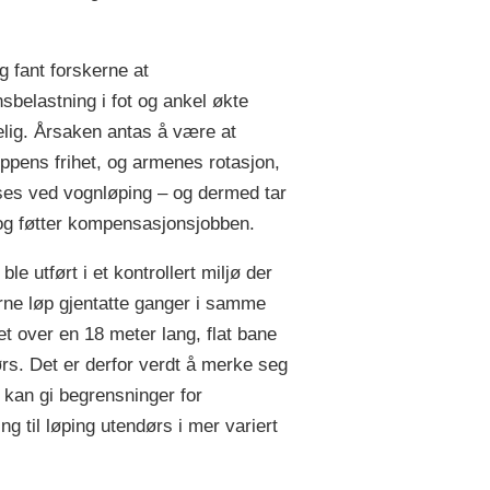
g fant forskerne at
nsbelastning i fot og ankel økte
elig. Årsaken antas å være at
ppens frihet, og armenes rotasjon,
es ved vognløping – og dermed tar
og føtter kompensasjonsjobben.
ble utført i et kontrollert miljø der
rne løp gjentatte ganger i samme
et over en 18 meter lang, flat bane
rs. Det er derfor verdt å merke seg
e kan gi begrensninger for
ng til løping utendørs i mer variert
.