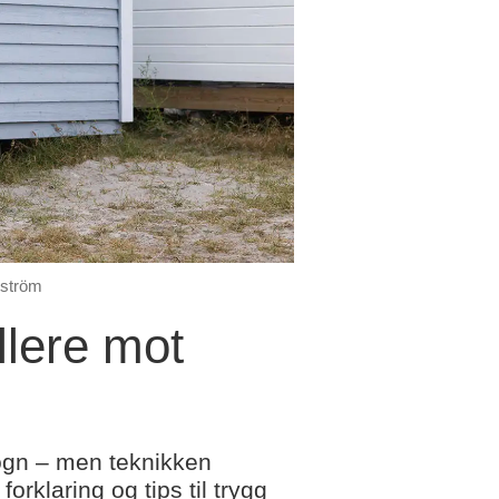
Åström
lere mot
vogn – men teknikken
rklaring og tips til trygg