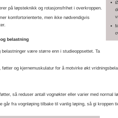
Ø
rer på løpsteknikk og rotasjonsfrihet i overkroppen.
d
v
mer komfortorienterte, men ikke nødvendigvis
ter.
M
o
og belastning
g belastninger være større enn i studieoppsettet. Ta
, føtter og kjernemuskulatur for å motvirke økt vridningsbela
øtter, så reduser antall vognøkter eller varier med normal lø
 går fra vognløping tilbake til vanlig løping, så gi kroppen tid