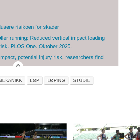
sere risikoen for skader
oller running: Reduced vertical impact loading
y risk. PLOS One. Oktober 2025.
impact, potential injury risk, researchers find
MEKANIKK
LØP
LØPING
STUDIE