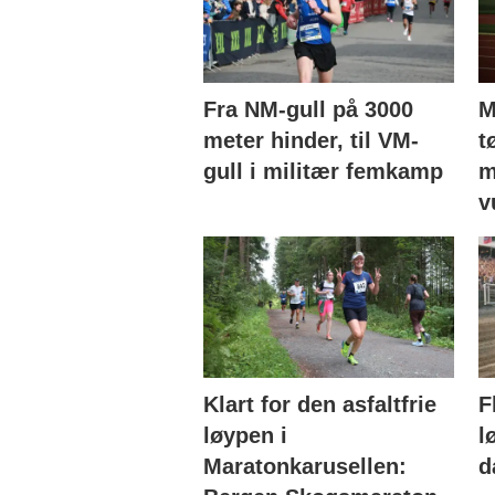
Fra NM-gull på 3000
M
meter hinder, til VM-
t
gull i militær femkamp
m
v
Klart for den asfaltfrie
F
løypen i
l
Maratonkarusellen:
d