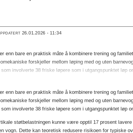
26.01.2026 - 11:34
OPPDATERT
 enn bare en praktisk måte å kombinere trening og familiet
omekaniske forskjeller mellom løping med og uten barnevogn
som involverte 38 friske løpere som i utgangspunktet løp om
 enn bare en praktisk måte å kombinere trening og familiet
omekaniske forskjeller mellom løping med og uten barnevogn
som involverte 38 friske løpere som i utgangspunktet løp om
ertikale støtbelastningen kunne være opptil 17 prosent lave
n vogn. Dette kan teoretisk redusere risikoen for typiske 