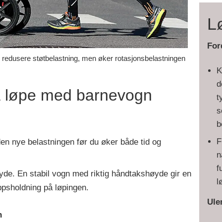
L
For
redusere støtbelastning, men øker rotasjonsbelastningen
K
d
 å løpe med barnevogn
t
s
b
F
 den nye belastningen før du øker både tid og
n
f
yde. En stabil vogn med riktig håndtakshøyde gir en
l
ppsholdning på løpingen.
Ule
n