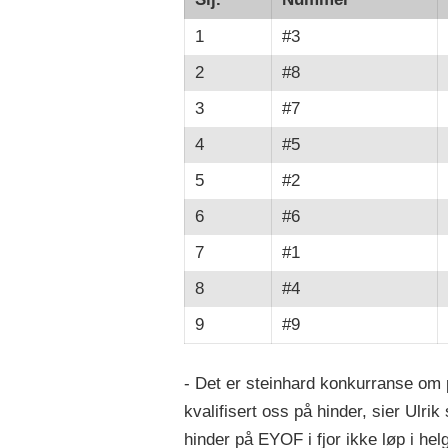
1
#3
2
#8
3
#7
4
#5
5
#2
6
#6
7
#1
8
#4
9
#9
- Det er steinhard konkurranse om 
kvalifisert oss på hinder, sier Ulr
hinder på EYOF i fjor ikke løp i h