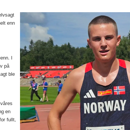
elvsagt
elt enn
enn. I
v på
agt ble
 våres
ing en
or fullt,