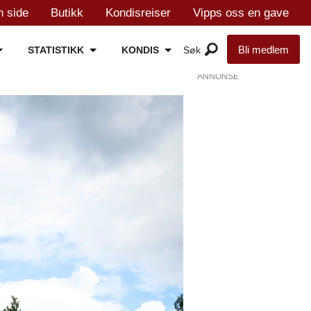
n side
Butikk
Kondisreiser
Vipps oss en gave
Bli medlem
STATISTIKK
KONDIS
ANNONSE