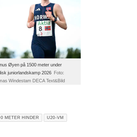
us Øyen på 1500 meter under
isk juniorlandskamp 2026
Foto:
mas Windestam DECA Text&Bild
00 METER HINDER
U20-VM