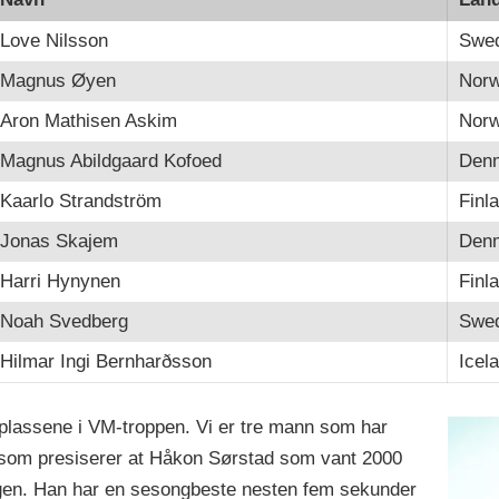
Love Nilsson
Swe
Magnus Øyen
Nor
Aron Mathisen Askim
Nor
Magnus Abildgaard Kofoed
Den
Kaarlo Strandström
Finl
Jonas Skajem
Den
Harri Hynynen
Finl
Noah Svedberg
Swe
Hilmar Ingi Bernharðsson
Icel
plassene i VM-troppen. Vi er tre mann som har
ik som presiserer at Håkon Sørstad som vant 2000
elgen. Han har en sesongbeste nesten fem sekunder