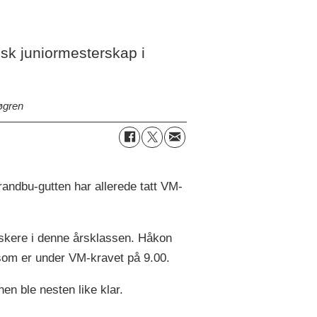
isk juniormesterskap i
øgren
Brandbu-gutten har allerede tatt VM-
raskere i denne årsklassen. Håkon
 som er under VM-kravet på 9.00.
n ble nesten like klar.