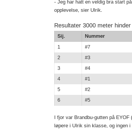
- Jeg har hatt en veldig bra start p
opplevelse, sier Ulrik.
Resultater 3000 meter hinder
Sij.
Nummer
1
#7
2
#3
3
#4
4
#1
5
#2
6
#5
I fjor var Brandbu-gutten på EYOF
løpere i Ulrik sin klasse, og ingen