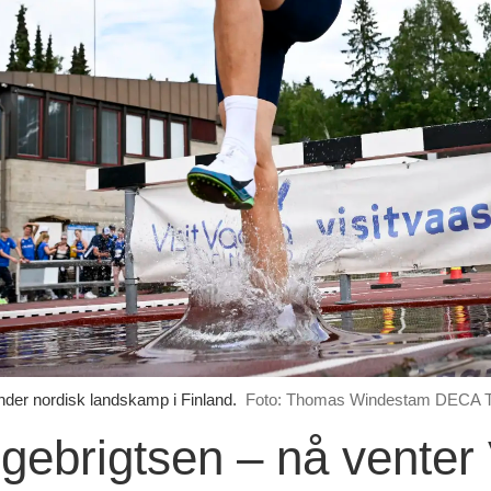
under nordisk landskamp i Finland.
Foto: Thomas Windestam DECA T
ngebrigtsen – nå vente