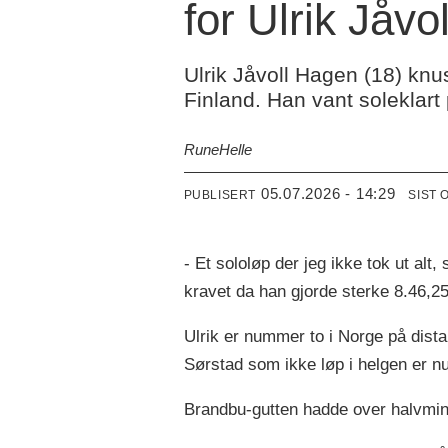
for Ulrik Jåv
Ulrik Jåvoll Hagen (18) knu
Finland. Han vant soleklart
Rune
Helle
05.07.2026 - 14:29
PUBLISERT
SIST 
- Et sololøp der jeg ikke tok ut alt
kravet da han gjorde sterke 8.46,25 
Ulrik er nummer to i Norge på dist
Sørstad som ikke løp i helgen er n
Brandbu-gutten hadde over halvminu