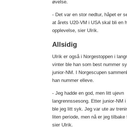
øvelse.
- Det var en stor nedtur, håpet er s
at årets U20-VM i USA skal bli en h
opplevelse, sier Ulrik.
Allsidig
Ulrik er også i Norgestoppen i langr
vinter ble han som best nummer sy
junior-NM. I Norgescupen sammenl
han nummer elleve.
- Jeg hadde en god, men litt ujevn
langrennssesong. Etter junior-NM i
ble jeg litt syk. Jeg var ute av tren
liten periode, men nå er jeg tilbake f
sier Ulrik.