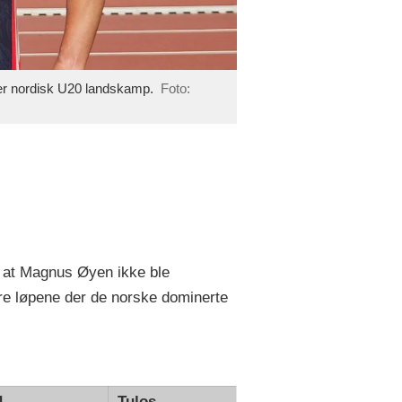
der nordisk U20 landskamp.
Foto:
ar at Magnus Øyen ikke ble
gre løpene der de norske dominerte
d
Tulos