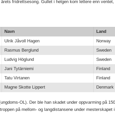
å årets fridrettsesong. Gullet i helgen kom lettere enn ventet,
Navn
Land
Ulrik Jåvoll Hagen
Norway
Rasmus Berglund
Sweden
Ludvig Höglund
Sweden
Jani Tytärniemi
Finland
Tatu Virtanen
Finland
Magne Skotte Lippert
Denmark
 (ungdoms-OL). Der ble han skadet under oppvarming på 15
 i troppen på mellom- og langdistansene under mesterskapet i 