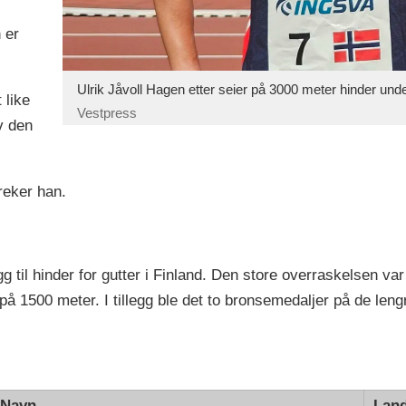
 er
Ulrik Jåvoll Hagen etter seier på 3000 meter hinder un
 like
Vestpress
av den
treker han.
gg til hinder for gutter i Finland. Den store overraskelsen v
på 1500 meter. I tillegg ble det to bronsemedaljer på de len
Navn
Lan