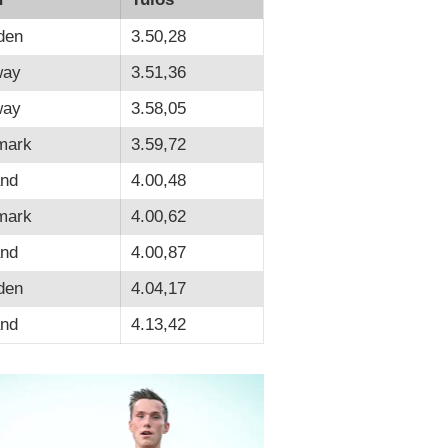
den
3.50,28
way
3.51,36
way
3.58,05
mark
3.59,72
and
4.00,48
mark
4.00,62
and
4.00,87
den
4.04,17
and
4.13,42