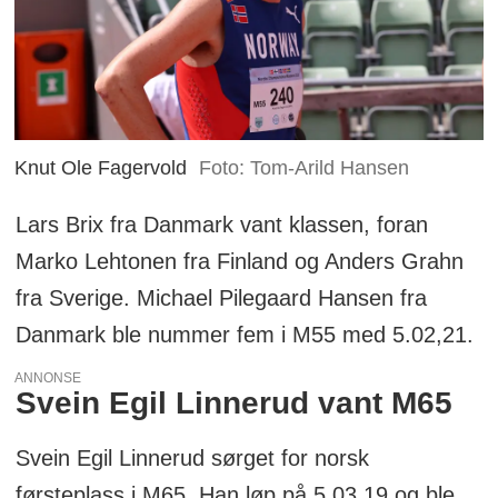
Knut Ole Fagervold
Foto: Tom-Arild Hansen
Lars Brix fra Danmark vant klassen, foran
Marko Lehtonen fra Finland og Anders Grahn
fra Sverige. Michael Pilegaard Hansen fra
Danmark ble nummer fem i M55 med 5.02,21.
ANNONSE
Svein Egil Linnerud vant M65
Svein Egil Linnerud sørget for norsk
førsteplass i M65. Han løp på 5.03,19 og ble