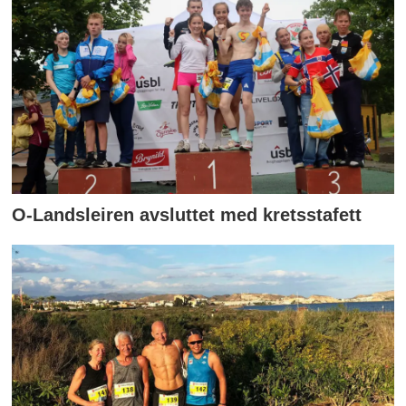
O-Landsleiren avsluttet med kretsstafett