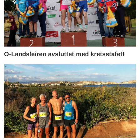
O-Landsleiren avsluttet med kretsstafett