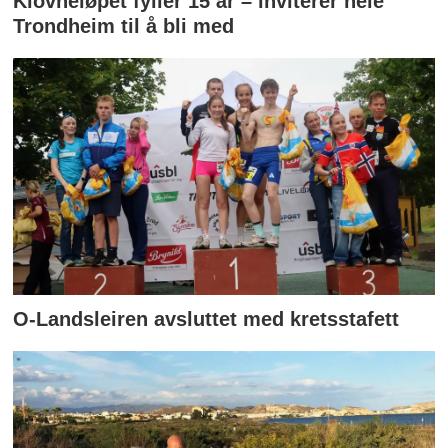
Klovneløpet fyller 15 år – inviterer hele
Trondheim til å bli med
O-Landsleiren avsluttet med kretsstafett