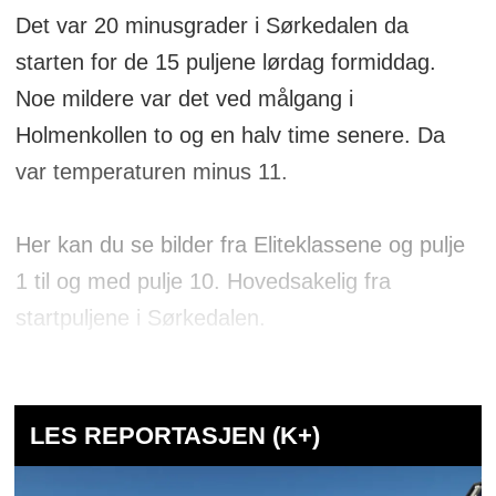
Det var 20 minusgrader i Sørkedalen da
starten for de 15 puljene lørdag formiddag.
Noe mildere var det ved målgang i
Holmenkollen to og en halv time senere. Da
var temperaturen minus 11.
Her kan du se bilder fra Eliteklassene og pulje
1 til og med pulje 10. Hovedsakelig fra
startpuljene i Sørkedalen.
LES REPORTASJEN (K+)