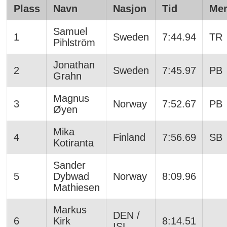
Plass
Navn
Nasjon
Tid
Mer
Samuel
1
Sweden
7:44.94
TR
Pihlström
Jonathan
2
Sweden
7:45.97
PB
Grahn
Magnus
3
Norway
7:52.67
PB
Øyen
Mika
4
Finland
7:56.69
SB
Kotiranta
Sander
5
Dybwad
Norway
8:09.96
Mathiesen
Markus
DEN /
6
Kirk
8:14.51
ISL