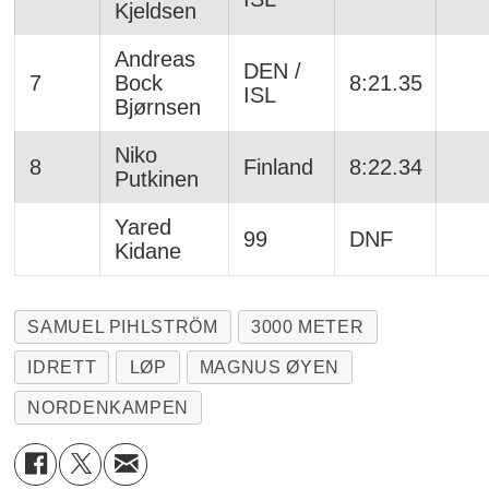
Kjeldsen
Andreas
DEN /
7
Bock
8:21.35
ISL
Bjørnsen
Niko
8
Finland
8:22.34
Putkinen
Yared
99
DNF
Kidane
SAMUEL PIHLSTRÖM
3000 METER
IDRETT
LØP
MAGNUS ØYEN
NORDENKAMPEN