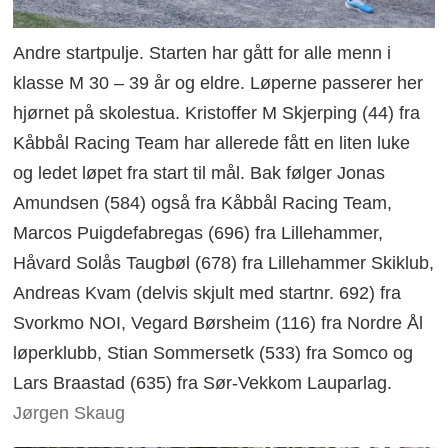
Andre startpulje. Starten har gått for alle menn i
klasse M 30 – 39 år og eldre. Løperne passerer her
hjørnet på skolestua. Kristoffer M Skjerping (44) fra
Kåbbål Racing Team har allerede fått en liten luke
og ledet løpet fra start til mål. Bak følger Jonas
Amundsen (584) også fra Kåbbål Racing Team,
Marcos Puigdefabregas (696) fra Lillehammer,
Håvard Solås Taugbøl (678) fra Lillehammer Skiklub,
Andreas Kvam (delvis skjult med startnr. 692) fra
Svorkmo NOI, Vegard Børsheim (116) fra Nordre Ål
løperklubb, Stian Sommersetk (533) fra Somco og
Lars Braastad (635) fra Sør-Vekkom Lauparlag.
Jørgen Skaug