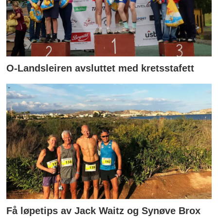
O-Landsleiren avsluttet med kretsstafett
Få løpetips av Jack Waitz og Synøve Brox