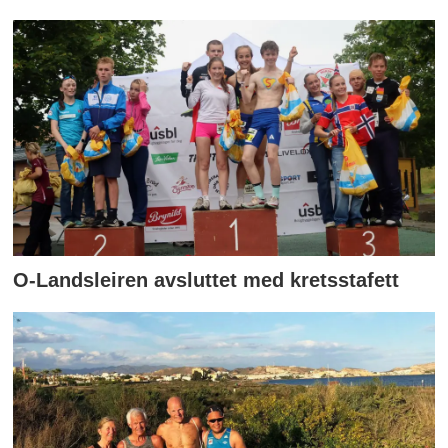
O-Landsleiren avsluttet med kretsstafett