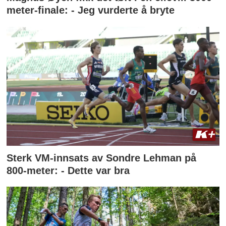
meter-finale: - Jeg vurderte å bryte
Sterk VM-innsats av Sondre Lehman på
800-meter: - Dette var bra