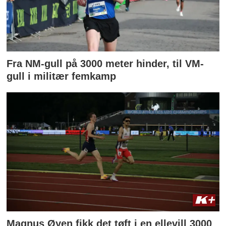
Fra NM-gull på 3000 meter hinder, til VM-
gull i militær femkamp
Magnus Øyen fikk det tøft i en ellevill 3000