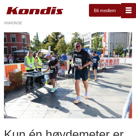
Bli medlem
ANNONSE
Kun én høydemeter er