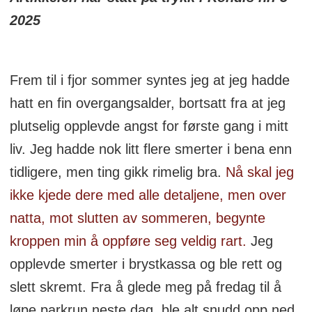
men hun har vært aktiv løper de senere
2025
årene. Hun er opptatt av å motivere barna
sine til å være aktive, og liker best turer
Frem til i fjor sommer syntes jeg at jeg hadde
der hun kan se fjorden. (Foto: Emilia
hatt en fin overgangsalder, bortsatt fra at jeg
Pulido Ulvang)
plutselig opplevde angst for første gang i mitt
liv. Jeg hadde nok litt flere smerter i bena enn
tidligere, men ting gikk rimelig bra.
Nå skal jeg
ikke kjede dere med alle detaljene, men over
natta, mot slutten av sommeren, begynte
kroppen min å oppføre seg veldig rart.
Jeg
opplevde smerter i brystkassa og ble rett og
slett skremt. Fra å glede meg på fredag til å
løpe parkrun neste dag, ble alt snudd opp ned.