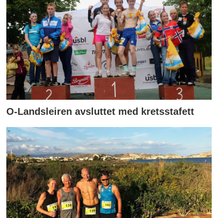
O-Landsleiren avsluttet med kretsstafett