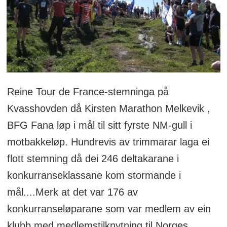
Reine Tour de France-stemninga på
Kvasshovden då Kirsten Marathon Melkevik ,
BFG Fana løp i mål til sitt fyrste NM-gull i
motbakkeløp. Hundrevis av trimmarar laga ei
flott stemning då dei 246 deltakarane i
konkurranseklassane kom stormande i
mål....Merk at det var 176 av
konkurranseløparane som var medlem av ein
klubb med medlemstilknytning til Norges