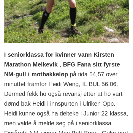
I seniorklassa for kvinner vann Kirsten
Marathon Melkevik , BFG Fana sitt fyrste
NM-gull i motbakkeløp
på tida 54,57 over
minuttet framfor Heidi Weng, IL BUL 56,06.
Dermed fekk ho også revansj etter at ho vart
dømd bak Heidi i innspurten i Ulriken Opp.
Heidi kunne også ha delteke i Junior 22-klassa,
men valde å melde seg på i seniorklassa.
Fjorårets NM-vinnar May Britt Buer , Gular vart