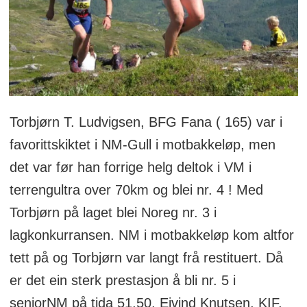
Torbjørn T. Ludvigsen, BFG Fana ( 165) var i
favorittskiktet i NM-Gull i motbakkeløp, men
det var før han forrige helg deltok i VM i
terrengultra over 70km og blei nr. 4 ! Med
Torbjørn på laget blei Noreg nr. 3 i
lagkonkurransen. NM i motbakkeløp kom altfor
tett på og Torbjørn var langt frå restituert. Då
er det ein sterk prestasjon å bli nr. 5 i
seniorNM på tida 51,50. Eivind Knutsen, KIF,