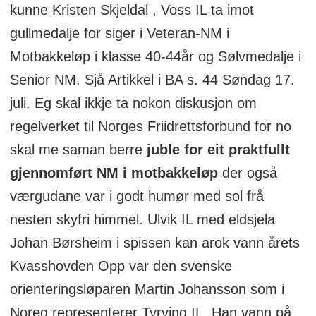
kunne Kristen Skjeldal , Voss IL ta imot
gullmedalje for siger i Veteran-NM i
Motbakkeløp i klasse 40-44år og Sølvmedalje i
Senior NM. Sjå Artikkel i BA s. 44 Søndag 17.
juli. Eg skal ikkje ta nokon diskusjon om
regelverket til Norges Friidrettsforbund for no
skal me saman berre
juble for eit praktfullt
gjennomført NM i motbakkeløp
der også
værgudane var i godt humør med sol frå
nesten skyfri himmel. Ulvik IL med eldsjela
Johan Børsheim i spissen kan arok vann årets
Kvasshovden Opp var den svenske
orienteringsløparen Martin Johansson som i
Noreg representerer Tyrving IL. Han vann på