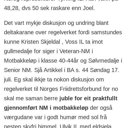
48,28, dvs 50 sek raskare enn Joel.
Det vart mykje diskusjon og undring blant
deltakarane over regelverket fordi samstundes
kunne Kristen Skjeldal , Voss IL ta imot
gullmedalje for siger i Veteran-NM i
Motbakkeløp i klasse 40-44år og Sølvmedalje i
Senior NM. Sjå Artikkel i BA s. 44 Søndag 17.
juli. Eg skal ikkje ta nokon diskusjon om
regelverket til Norges Friidrettsforbund for no
skal me saman berre
juble for eit praktfullt
gjennomført NM i motbakkeløp
der også
værgudane var i godt humør med sol frå
nesten skyfri himmel. Ulvik IL med eldsjela