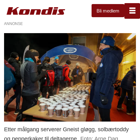
Bli medlem
ANNONSE
Etter målgang serverer Gneist gløgg, solbærtoddy
og pepperkaker til deltagerne
Foto: Arne Dag