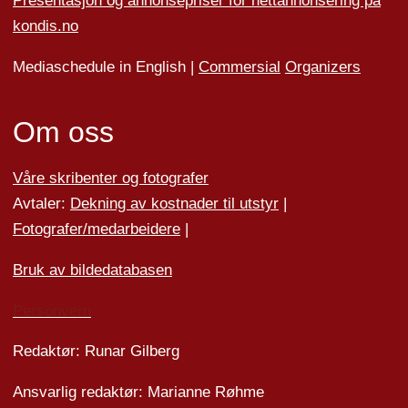
Presentasjon og annonsepriser for nettannonsering på
kondis.no
Mediaschedule in English |
Commersial
Organizers
Om oss
Våre skribenter og fotografer
Avtaler:
Dekning av kostnader til utstyr
|
Fotografer/medarbeider
e
|
Bruk av bildedatabasen
Personvern
Redaktør: Runar Gilberg
Ansvarlig redaktør: Marianne Røhme