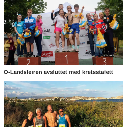
O-Landsleiren avsluttet med kretsstafett