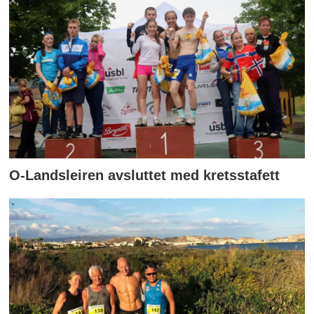
O-Landsleiren avsluttet med kretsstafett