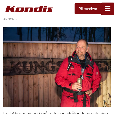
Bli medlem
ANNONSE
Leif Abrahamsen i mål etter en strålende prestasjon.