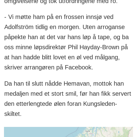
omgivelsene og tok utfordringene med ro.
- Vi møtte ham på en frossen innsjø ved
Adolfström tidlig en morgen. Uten arroganse
påpekte han at det var hans løp å tape, og ba
oss minne løpsdirektør Phil Hayday-Brown på
at han hadde blitt lovet en øl ved målgang,
skriver arrangøren på Facebook.
Da han til slutt nådde Hemavan, mottok han
medaljen med et stort smil, før han fikk servert
den etterlengtede ølen foran Kungsleden-
skiltet.