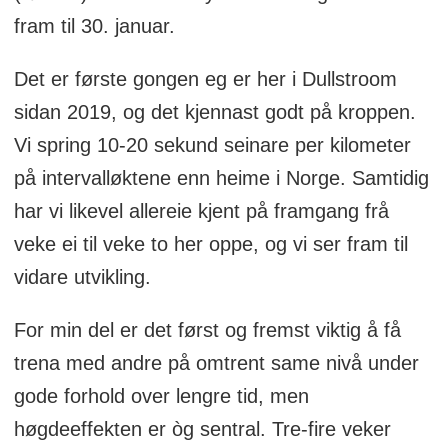
2017, 2018, 2019 og 2022), 1 siger i
fram til 30. januar.
Sentrumsløpet (2017)
Det er første gongen eg er her i Dullstroom
(Foto: Arne Dag Myking)
sidan 2019, og det kjennast godt på kroppen.
Vi spring 10-20 sekund seinare per kilometer
på intervalløktene enn heime i Norge. Samtidig
har vi likevel allereie kjent på framgang frå
veke ei til veke to her oppe, og vi ser fram til
vidare utvikling.
For min del er det først og fremst viktig å få
trena med andre på omtrent same nivå under
gode forhold over lengre tid, men
høgdeeffekten er òg sentral. Tre-fire veker