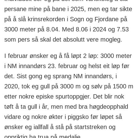
persane mine på bane i 2025, men eg tar sikte
på å slå krinsrekorden i Sogn og Fjordane på
3000 meter på 8.04. Med 8.06 i 2024 og 7.53
som pers så skal det absolutt vere mogleg.
I februar ønsker eg å få løpt 2 løp: 3000 meter
i NM innandørs 23. februar og helst eit løp før
det. Sist gong eg sprang NM innandørs, i
2020, tok eg gull på 3000 m og sølv på 1500 m
etter nokre episke spurtoppgjer. Det blir nok
tøft å ta gull i år, men med bra høgdeopphald
vidare og nokre økter i piggsko før løpet så
ønsker eg iallfall å stå på startstreken og
oppriktig ha trua på medalje.