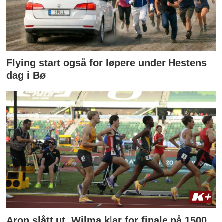
Flying start også for løpere under Hestens
dag i Bø
Aron slått ut, Wilma klar for finale på 1500