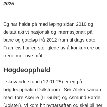
vikarlærar
2025
Trener:
Meg sjølv
Persar:
3.44,04, på 1500, 7.53,01 på
Eg har halde på med løping sidan 2010 og
3000 m, 13.29,46 på 5000 m, 28.42,15 på
deltatt aktivt nasjonalt og internasjonalt på
10 000 m og 1.04.14 på halvmaraton
bane og gateløp frå 2012 fram til dags dato.
Merittar:
10 individuelle NM-gull: 1 på
Framleis har eg stor glede av å konkurrere og
1500, 2 på 3000, 2 på 5000, 2 på
trene mot nye mål.
halvmaraton, 2 i terrengløp kort løype og 1
på maraton, nordisk gull 10 000 m (2014),
Høgdeopphald
bronse nordisk terrengløp (2016), 14.
plass EM 10 000 EM (2014), 15. plass EM
I skrivande stund (12.01.25) er eg på
innandørs 3000 (2017), 3 sigrar i Oslo
høgdeopphald i Dullstroom i Sør-Afrika saman
Maraton (2016, 2018 og 2022), 5 sigrar i
med Tore Akerlie (IL Gular) og Åsmund Førde
Holmenkollstafetten med Gular (2013,
(Jølster). Vi kom hit nyttårsaftan og skal bli her