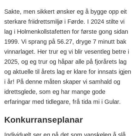
Sakte, men sikkert ønsker eg å bygge opp eit
sterkare friidrettsmiljø i Førde. I 2024 stilte vi
lag i Holmenkollstafetten for første gong sidan
1999. Vi sprang på 56.27, dryge 7 minutt bak
vinnarlaget. Her trur eg vi blir vesentleg betre i
2025, og eg trur og håpar alle på fjorårets lag
og aktuelle til årets lag er klare for innsats igjen
i år! På denne måten skaper vi samhald og
idrettsglede, som eg har mange gode
erfaringar med tidlegare, frå tida mi i Gular.
Konkurranseplanar
Individuelt ser eg på det som vanskeleg å slå