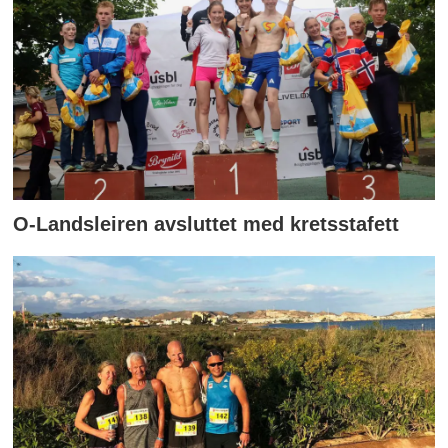
O-Landsleiren avsluttet med kretsstafett