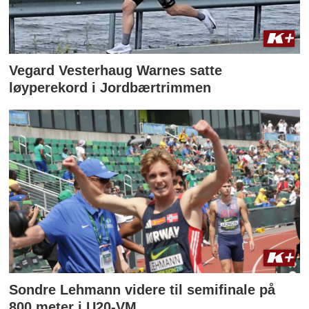
Vegard Vesterhaug Warnes satte
løyperekord i Jordbærtrimmen
Sondre Lehmann videre til semifinale på
800 meter i U20-VM