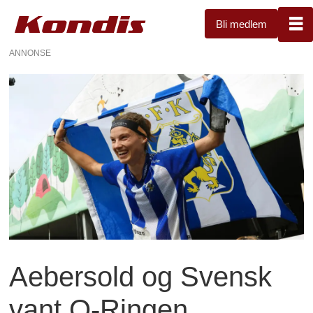
Bli medlem
ANNONSE
Aebersold og Svensk
vant O-Ringen