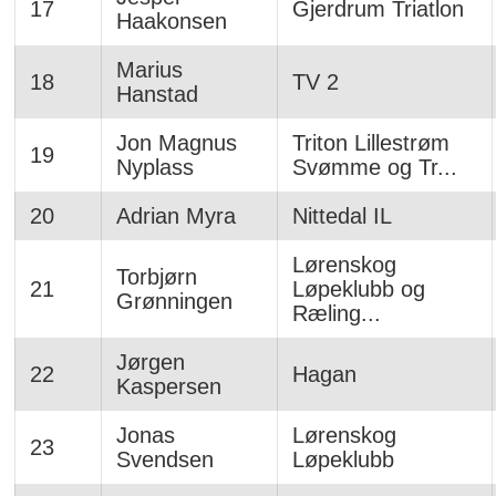
17
Gjerdrum Triatlon
Haakonsen
Marius
18
TV 2
Hanstad
Jon Magnus
Triton Lillestrøm
19
Nyplass
Svømme og Tr...
20
Adrian Myra
Nittedal IL
Lørenskog
Torbjørn
21
Løpeklubb og
Grønningen
Ræling...
Jørgen
22
Hagan
Kaspersen
Jonas
Lørenskog
23
Svendsen
Løpeklubb