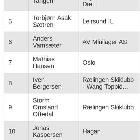
Tangen
Dæ...
Torbjørn Asak
5
Leirsund IL
Sætren
Anders
6
AV Minilager AS
Vamsæter
Mathias
7
Oslo
Hansen
Iven
Rælingen Skiklubb
8
Bergersen
- Wang Toppid...
Storm
9
Omsland
Rælingen Skiklubb
Oftedal
Jonas
10
Hagan
Kaspersen