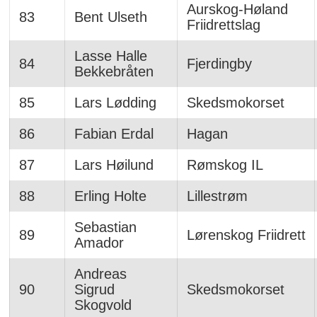
Aurskog-Høland
83
Bent Ulseth
Friidrettslag
Lasse Halle
84
Fjerdingby
Bekkebråten
85
Lars Lødding
Skedsmokorset
86
Fabian Erdal
Hagan
87
Lars Høilund
Rømskog IL
88
Erling Holte
Lillestrøm
Sebastian
89
Lørenskog Friidrett
Amador
Andreas
90
Sigrud
Skedsmokorset
Skogvold