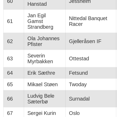
60
Jessheim
Hanstad
Jan Egil
Nittedal Banquet
61
Gamst
Racer
Strandberg
Ola Johannes
62
Gjelleråsen IF
Pfister
Severin
63
Ottestad
Myrbakken
64
Erik Sæthre
Fetsund
65
Mikael Støen
Twoday
Ludvig Bele
66
Surnadal
Sæterbø
67
Sergei Kurin
Oslo