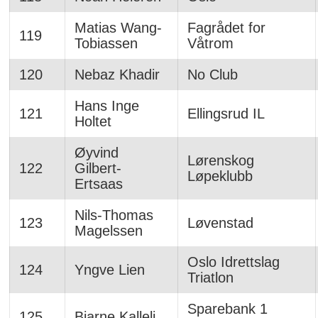
Matias Wang-
Fagrådet for
119
Tobiassen
Våtrom
120
Nebaz Khadir
No Club
Hans Inge
121
Ellingsrud IL
Holtet
Øyvind
Lørenskog
122
Gilbert-
Løpeklubb
Ertsaas
Nils-Thomas
123
Løvenstad
Magelssen
Oslo Idrettslag
124
Yngve Lien
Triatlon
Sparebank 1
125
Bjarne Kalleli