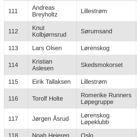
Andreas
111
Lillestrøm
Breyholtz
Knut
112
Sørumsand
Kolbjørnsrud
113
Lars Olsen
Lørenskog
Kristian
114
Skedsmokorset
Aslesen
115
Eirik Tallaksen
Lillestrøm
Romerike Runners
116
Torolf Holte
Løpegruppe
Lørenskog
117
Jørgen Åsrud
Løpeklubb
118
Noah Heieren
Oslo