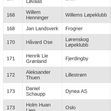
Løvaas
Willem
168
Willems Løpeklubb
Henninger
168
Jan Landsverk
Frogner
Lørenskog
170
Håvard Ose
Løpeklubb
Henrik Lie
171
Fjerdingby
Grønland
Aleksander
172
Lillestrøm
Thuen
Daniel
173
Dynea AS
Schaupp
Holm Huan
173
Oslo
Lien