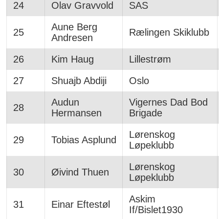
24
Olav Gravvold
SAS
Aune Berg
25
Rælingen Skiklubb
Andresen
26
Kim Haug
Lillestrøm
27
Shuajb Abdiji
Oslo
Audun
Vigernes Dad Bod
28
Hermansen
Brigade
Lørenskog
29
Tobias Asplund
Løpeklubb
Lørenskog
30
Øivind Thuen
Løpeklubb
Askim
31
Einar Eftestøl
If/Bislet1930