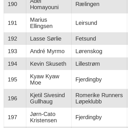
Adel
190
Rælingen
Homayouni
Marius
191
Leirsund
Ellingsen
192
Lasse Sørlie
Fetsund
193
André Myrmo
Lørenskog
194
Kevin Skuseth
Lillestrøm
Kyaw Kyaw
195
Fjerdingby
Moe
Kjetil Sivesind
Romerike Runners
196
Gullhaug
Løpeklubb
Jørn-Cato
197
Fjerdingby
Kristensen