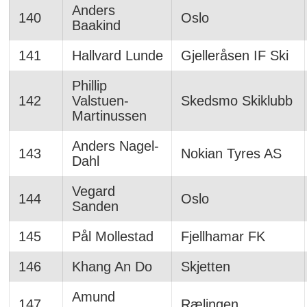
Anders
140
Oslo
Baakind
141
Hallvard Lunde
Gjelleråsen IF Ski
Phillip
142
Valstuen-
Skedsmo Skiklubb
Martinussen
Anders Nagel-
143
Nokian Tyres AS
Dahl
Vegard
144
Oslo
Sanden
145
Pål Mollestad
Fjellhamar FK
146
Khang An Do
Skjetten
Amund
147
Rælingen