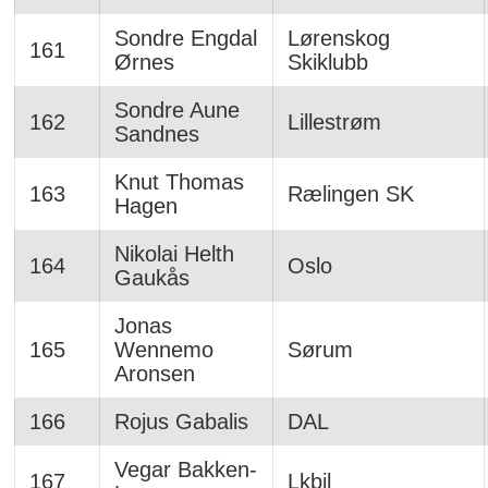
Sondre Engdal
Lørenskog
161
Ørnes
Skiklubb
Sondre Aune
162
Lillestrøm
Sandnes
Knut Thomas
163
Rælingen SK
Hagen
Nikolai Helth
164
Oslo
Gaukås
Jonas
165
Wennemo
Sørum
Aronsen
166
Rojus Gabalis
DAL
Vegar Bakken-
167
Lkbil