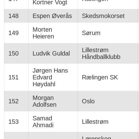
Kortner Vogt
148
Espen Øverås
Skedsmokorset
Morten
149
Sørum
Heieren
Lillestrøm
150
Ludvik Guldal
Håndballklubb
Jørgen Hans
151
Edvard
Rælingen SK
Høydahl
Morgan
152
Oslo
Adolfsen
Samad
153
Lillestrøm
Ahmadi
Lørenskog