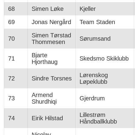
68
Simen Løke
Kjeller
69
Jonas Nergård
Team Staden
Simen Tørstad
70
Sørumsand
Thommesen
Bjarte
71
Skedsmo Skiklubb
Hjorthaug
Lørenskog
72
Sindre Torsnes
Løpeklubb
Armend
73
Gjerdrum
Shurdhiqi
Lillestrøm
74
Eirik Hilstad
Håndballklubb
Nicolay