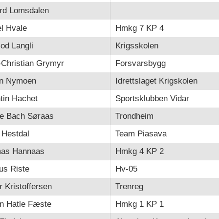
rd Lomsdalen
l Hvale
Hmkg 7 KP 4
od Langli
Krigsskolen
-Christian Grymyr
Forsvarsbygg
in Nymoen
Idrettslaget Krigskolen
tin Hachet
Sportsklubben Vidar
re Bach Søraas
Trondheim
 Hestdal
Team Piasava
as Hannaas
Hmkg 4 KP 2
us Riste
Hv-05
r Kristoffersen
Trenreg
n Hatle Fæste
Hmkg 1 KP 1