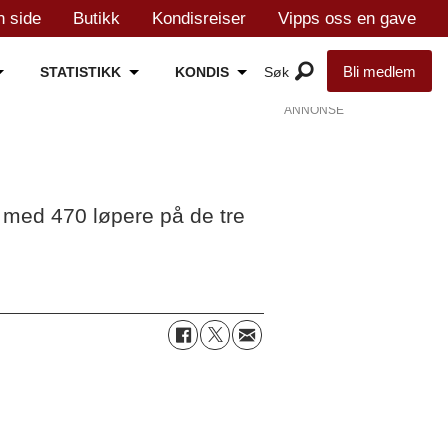
n side
Butikk
Kondisreiser
Vipps oss en gave
Bli medlem
STATISTIKK
KONDIS
ANNONSE
g med 470 løpere på de tre