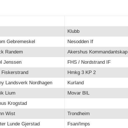
Klubb
om Gebremeskel
Nesodden If
ick Randem
Akershus Kommandantskap
el Jenssen
FHS / Nordstrand IF
 Fiskerstrand
Hmkg 3 KP 2
y Landsverk Nordhagen
Kurland
ik Lium
Movar BIL
us Krogstad
nn Wist
Trondheim
ter Lunde Gjerstad
Fsan/Imps