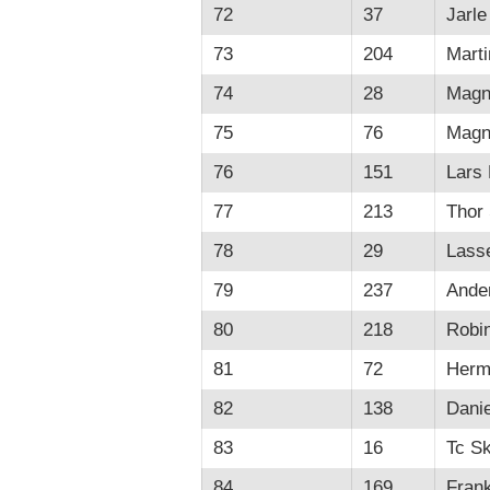
72
37
Jarle
73
204
Marti
74
28
Magn
75
76
Magn
76
151
Lars 
77
213
Thor 
78
29
Lass
79
237
Ande
80
218
Robi
81
72
Herm
82
138
Danie
83
16
Tc S
84
169
Frank