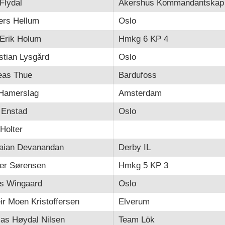
Flydal
Akershus Kommandantskap
ers Hellum
Oslo
 Erik Holum
Hmkg 6 KP 4
stian Lysgård
Oslo
eas Thue
Bardufoss
 Hamerslag
Amsterdam
l Enstad
Oslo
Holter
aian Devanandan
Derby IL
er Sørensen
Hmkg 5 KP 3
as Wingaard
Oslo
ir Moen Kristoffersen
Elverum
as Høydal Nilsen
Team Lök