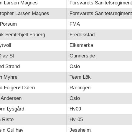
an Larsen Magnes
Forsvarets Sanitetsregiment
stopher Larsen Magnes
Forsvarets Sanitetsregiment
 Porsum
FMA
ik Femtehjell Friberg
Fredrikstad
rvoll
Eiksmarka
lav St
Gunnerside
nd Strand
Oslo
n Myhre
Team Lök
d Folgerø Dalen
Rælingen
n Andersen
Oslo
ørn Lysgård
Hv09
 Riste
Hv-05
in Gullhav
Jessheim