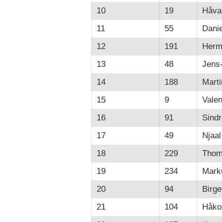
10
19
Håva
11
55
Danie
12
191
Herm
13
48
Jens
14
188
Mart
15
9
Valen
16
91
Sind
17
49
Njaal
18
229
Thom
19
234
Mark
20
94
Birge
21
104
Håko