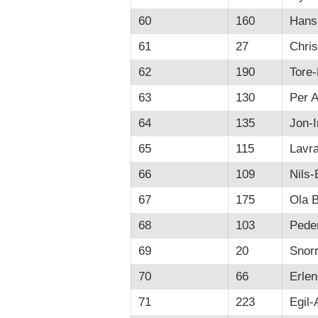
60
160
Hans
61
27
Chris
62
190
Tore-
63
130
Per A
64
135
Jon-I
65
115
Lavr
66
109
Nils-
67
175
Ola 
68
103
Pede
69
20
Snor
70
66
Erle
71
223
Egil