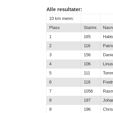
Alle resultater:
10 km menn:
Plass
Startnr.
Navn
1
165
Habt
2
116
Patr
3
156
Dani
4
106
Linus
5
111
Tomm
6
118
Fredr
7
1056
Rasm
8
197
Joha
9
196
Chris