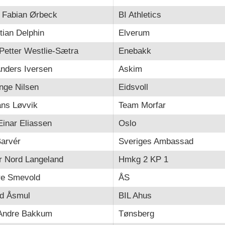
 Fabian Ørbeck
BI Athletics
tian Delphin
Elverum
Petter Westlie-Sætra
Enebakk
nders Iversen
Askim
nge Nilsen
Eidsvoll
ans Løvvik
Team Morfar
Einar Eliassen
Oslo
Barvér
Sveriges Ambassad
r Nord Langeland
Hmkg 2 KP 1
re Smevold
ÅS
nd Åsmul
BIL Ahus
-Andre Bakkum
Tønsberg