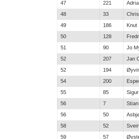
47
221
Adri
48
33
Chri
49
186
Knut
50
128
Fredr
51
90
Jo My
52
207
Jan O
52
194
Øyvi
54
200
Espe
55
85
Sigur
56
7
Stia
56
50
Asbj
58
52
Svein
59
57
Øyste