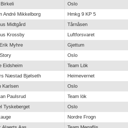
 Birkeli
Oslo
n André Mikkelborg
Hmkg 9 KP 5
us Midtgård
Tårnåsen
us Krossby
Luftforsvaret
Erik Myhre
Gjettum
Story
Oslo
e Eidsheim
Team Lök
rs Næstad Bjølseth
Heimevernet
n Karlsen
Oslo
an Paulsrud
Team lök
l Tyskeberget
Oslo
kauge
Nordre Frogn
 Alaerts Aas
Team Megaflis