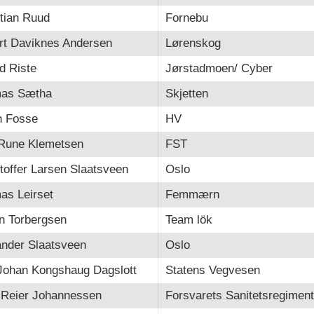
tian Ruud
Fornebu
rt Daviknes Andersen
Lørenskog
d Riste
Jørstadmoen/ Cyber
as Sætha
Skjetten
h Fosse
HV
Rune Klemetsen
FST
toffer Larsen Slaatsveen
Oslo
as Leirset
Femmærn
n Torbergsen
Team lök
ander Slaatsveen
Oslo
Johan Kongshaug Dagslott
Statens Vegvesen
 Reier Johannessen
Forsvarets Sanitetsregiment