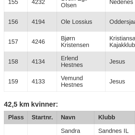
155
4232
Nedenes
Olsen
156
4194
Ole Lossius
Oddersja
Bjørn
Kristians
157
4246
Kristensen
Kajakklu
Erlend
158
4134
Jesus
Hestnes
Vemund
159
4133
Jesus
Hestnes
42,5 km kvinner:
Plass
Startnr.
Navn
Klubb
Sandra
Sandnes IL