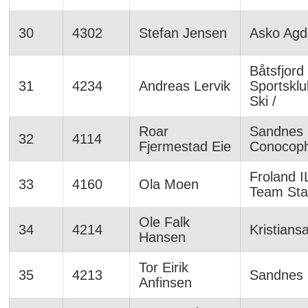
30
4302
Stefan Jensen
Asko Agd
Båtsfjord
31
4234
Andreas Lervik
Sportsklu
Ski /
Roar
Sandnes I
32
4114
Fjermestad Eie
Conocophi
Froland IL
33
4160
Ola Moen
Team St
Ole Falk
34
4214
Kristians
Hansen
Tor Eirik
35
4213
Sandnes
Anfinsen