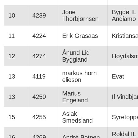
Jone
Bygdø IL
10
4239
Thorbjørnsen
Andiamo
11
4224
Erik Grasaas
Kristians
Ånund Lid
12
4274
Høydalsm
Byggland
markus horn
13
4119
Evat
elieson
Marius
13
4250
Il Vindbja
Engeland
Aslak
15
4255
Syretopp
Smedsland
Røldal IL
16
4269
André Botnen