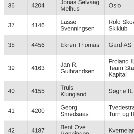
Jonas Selvaag
36
4204
Oslo
Melhus
Lasse
Rold Sko
37
4146
Svenningsen
Skiklub
38
4456
Ekren Thomas
Gard AS
Froland IL
Jan R.
39
4163
Team St
Gulbrandsen
Kapital
Truls
40
4155
Søgne IL
Klungland
Georg
Tvedestr
41
4200
Smedsaas
Turn og I
Bent Ove
42
4187
Kvernela
Rønningen