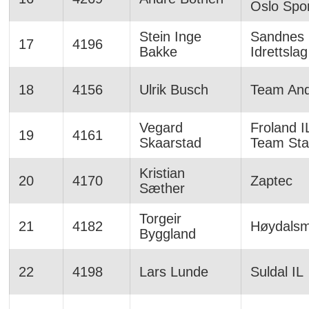
Oslo Spor
Stein Inge
Sandnes
17
4196
Bakke
Idrettslag
18
4156
Ulrik Busch
Team An
Vegard
Froland IL
19
4161
Skaarstad
Team St
Kristian
20
4170
Zaptec
Sæther
Torgeir
21
4182
Høydalsm
Byggland
22
4198
Lars Lunde
Suldal IL