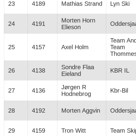
23
4189
Mathias Strand
Lyn Ski
Morten Horn
24
4191
Oddersja
Elieson
Team And
25
4157
Axel Holm
Team
Thommes
Sondre Flaa
26
4138
KBR IL
Eieland
Jørgen R
27
4136
Kbr-Bil
Hodnebrog
28
4192
Morten Aggvin
Oddersja
29
4159
Tron Witt
Team Ski