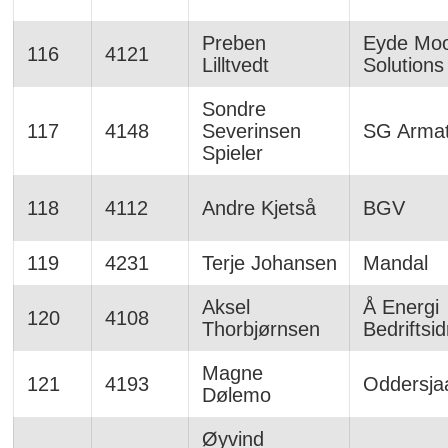
Preben
Eyde Moo
116
4121
Lilltvedt
Solutions
Sondre
117
4148
Severinsen
SG Armat
Spieler
118
4112
Andre Kjetså
BGV
119
4231
Terje Johansen
Mandal
Aksel
Å Energi
120
4108
Thorbjørnsen
Bedriftsid
Magne
121
4193
Oddersja
Dølemo
Øyvind