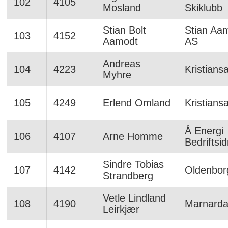
102
4105
Mosland
Skiklubb
Stian Bolt
Stian Aa
103
4152
Aamodt
AS
Andreas
104
4223
Kristians
Myhre
105
4249
Erlend Omland
Kristians
Å Energi
106
4107
Arne Homme
Bedriftsid
Sindre Tobias
107
4142
Oldenbor
Strandberg
Vetle Lindland
108
4190
Marnardal
Leirkjær