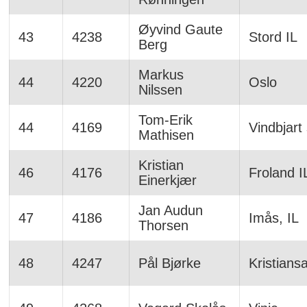
Øyvind Gaute
43
4238
Stord IL
Berg
Markus
44
4220
Oslo
Nilssen
Tom-Erik
44
4169
Vindbjart 
Mathisen
Kristian
46
4176
Froland I
Einerkjær
Jan Audun
47
4186
Imås, IL
Thorsen
48
4247
Pål Bjørke
Kristians