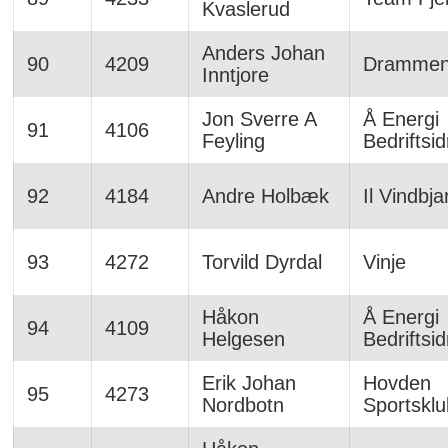
Kvaslerud
Anders Johan
90
4209
Dramme
Inntjore
Jon Sverre A
Å Energi
91
4106
Feyling
Bedriftsid
92
4184
Andre Holbæk
Il Vindbja
93
4272
Torvild Dyrdal
Vinje
Håkon
Å Energi
94
4109
Helgesen
Bedriftsid
Erik Johan
Hovden
95
4273
Nordbotn
Sportskl