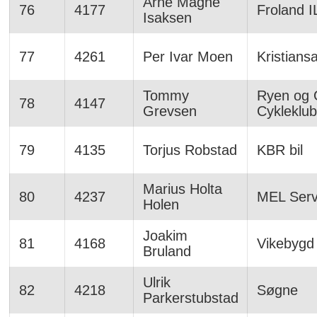
Arne Magne
76
4177
Froland I
Isaksen
77
4261
Per Ivar Moen
Kristians
Tommy
Ryen og
78
4147
Grevsen
Cykleklu
79
4135
Torjus Robstad
KBR bil
Marius Holta
80
4237
MEL Serv
Holen
Joakim
81
4168
Vikebygd 
Bruland
Ulrik
82
4218
Søgne
Parkerstubstad