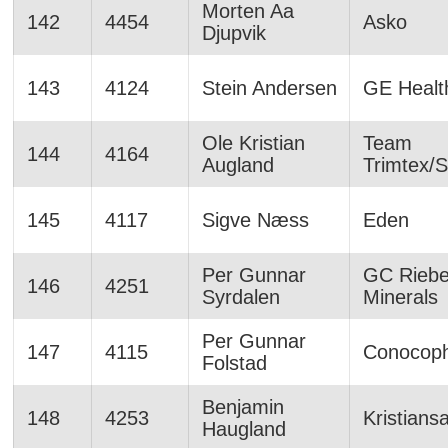
Morten Aa
142
4454
Asko
Djupvik
143
4124
Stein Andersen
GE Healt
Ole Kristian
Team
144
4164
Augland
Trimtex/
145
4117
Sigve Næss
Eden
Per Gunnar
GC Riebe
146
4251
Syrdalen
Minerals
Per Gunnar
147
4115
Conocophi
Folstad
Benjamin
148
4253
Kristians
Haugland