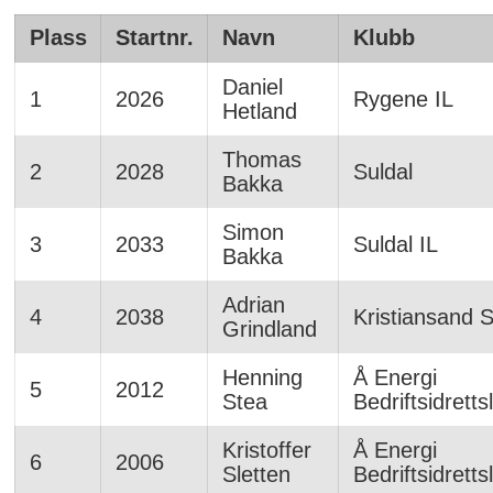
Plass
Startnr.
Navn
Klubb
Daniel
1
2026
Rygene IL
Hetland
Thomas
2
2028
Suldal
Bakka
Simon
3
2033
Suldal IL
Bakka
Adrian
4
2038
Kristiansand 
Grindland
Henning
Å Energi
5
2012
Stea
Bedriftsidretts
Kristoffer
Å Energi
6
2006
Sletten
Bedriftsidretts