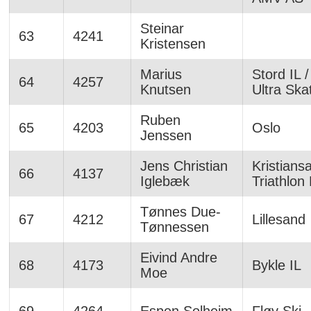
Steinar
63
4241
Kristensen
Marius
Stord IL 
64
4257
Knutsen
Ultra Ska
Ruben
65
4203
Oslo
Jenssen
Jens Christian
Kristians
66
4137
Iglebæk
Triathlon
Tønnes Due-
67
4212
Lillesand
Tønnessen
Eivind Andre
68
4173
Bykle IL
Moe
69
4264
Espen Solheim
Fløy Ski