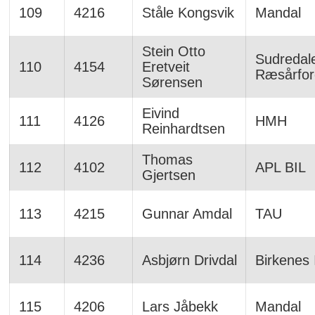
109
4216
Ståle Kongsvik
Mandal
Stein Otto
Sudredal
110
4154
Eretveit
Ræsårfor
Sørensen
Eivind
111
4126
HMH
Reinhardtsen
Thomas
112
4102
APL BIL
Gjertsen
113
4215
Gunnar Amdal
TAU
114
4236
Asbjørn Drivdal
Birkenes 
115
4206
Lars Jåbekk
Mandal