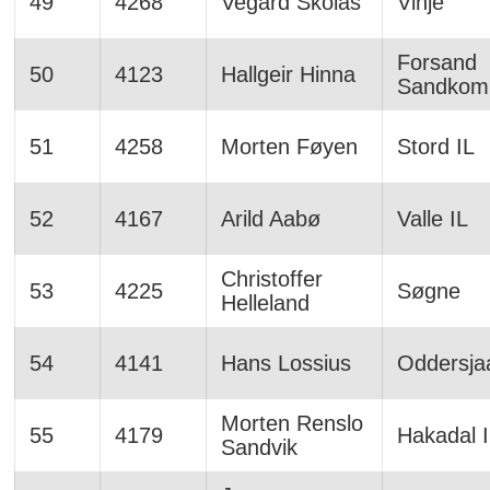
49
4268
Vegard Skolås
Vinje
Forsand
50
4123
Hallgeir Hinna
Sandkom
51
4258
Morten Føyen
Stord IL
52
4167
Arild Aabø
Valle IL
Christoffer
53
4225
Søgne
Helleland
54
4141
Hans Lossius
Oddersja
Morten Renslo
55
4179
Hakadal 
Sandvik