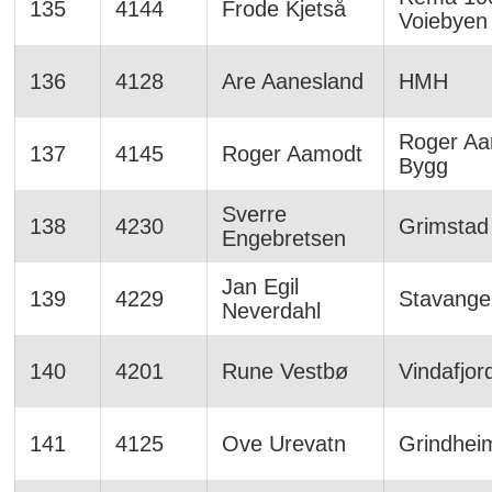
135
4144
Frode Kjetså
Voiebyen
136
4128
Are Aanesland
HMH
Roger A
137
4145
Roger Aamodt
Bygg
Sverre
138
4230
Grimstad
Engebretsen
Jan Egil
139
4229
Stavange
Neverdahl
140
4201
Rune Vestbø
Vindafjor
141
4125
Ove Urevatn
Grindhei