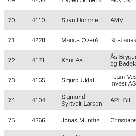
70
4110
Stian Homme
AMV
71
4228
Marius Overå
Kristians
Ås Brygge
72
4171
Knut Ås
og Badek
Team Ve
73
4165
Sigurd Uldal
Invest AS
Sigmund
74
4104
APL BIL
Syrtveit Larsen
75
4266
Jonas Munthe
Christian