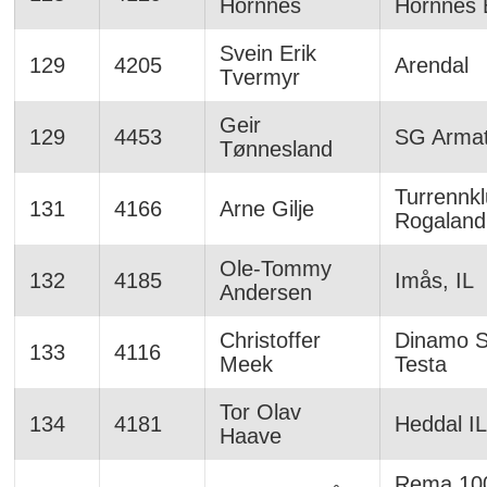
Hornnes
Hornnes 
Svein Erik
129
4205
Arendal
Tvermyr
Geir
129
4453
SG Arma
Tønnesland
Turrennk
131
4166
Arne Gilje
Rogaland
Ole-Tommy
132
4185
Imås, IL
Andersen
Christoffer
Dinamo 
133
4116
Meek
Testa
Tor Olav
134
4181
Heddal IL
Haave
Rema 10