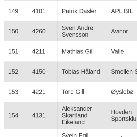
149
4101
Patrik Dasler
APL BIL
Sven Andre
150
4260
Avinor
Svensson
151
4211
Mathias Gill
Valle
152
4150
Tobias Håland
Smellen 
153
4221
Tore Gill
Øyslebø
Aleksander
Hovden
154
4131
Skartland
Sportskl
Eikeland
Svein Egil