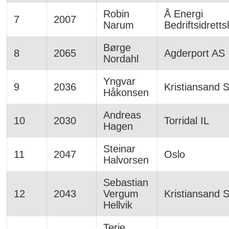
Robin
Å Energi
7
2007
Narum
Bedriftsidretts
Børge
8
2065
Agderport AS
Nordahl
Yngvar
9
2036
Kristiansand 
Håkonsen
Andreas
10
2030
Torridal IL
Hagen
Steinar
11
2047
Oslo
Halvorsen
Sebastian
12
2043
Vergum
Kristiansand 
Hellvik
Terje