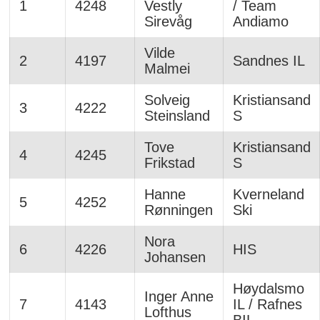
1
4248
Vestly
/ Team
Sirevåg
Andiamo
Vilde
2
4197
Sandnes IL
Malmei
Solveig
Kristiansand
3
4222
Steinsland
S
Tove
Kristiansand
4
4245
Frikstad
S
Hanne
Kverneland
5
4252
Rønningen
Ski
Nora
6
4226
HIS
Johansen
Høydalsmo
Inger Anne
7
4143
IL / Rafnes
Lofthus
BIL