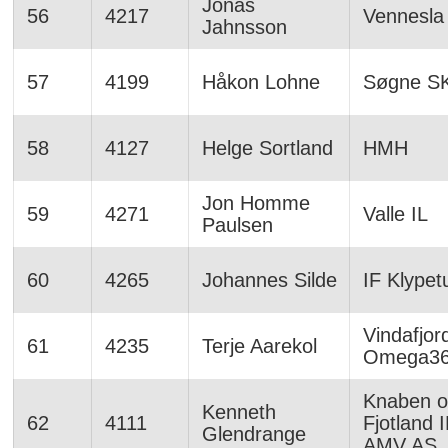
Jonas
56
4217
Vennesla
Jahnsson
57
4199
Håkon Lohne
Søgne S
58
4127
Helge Sortland
HMH
Jon Homme
59
4271
Valle IL
Paulsen
60
4265
Johannes Silde
IF Klypet
Vindafjord
61
4235
Terje Aarekol
Omega3
Knaben 
Kenneth
62
4111
Fjotland I
Glendrange
AMV AS