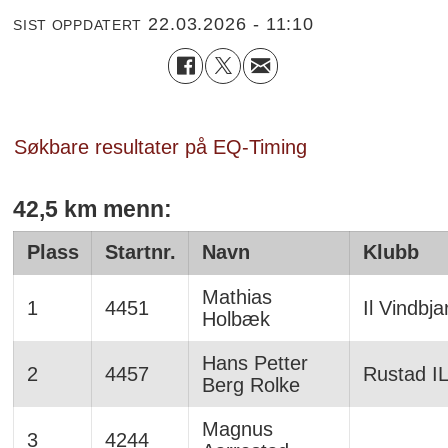
22.03.2026 - 11:10
SIST OPPDATERT
Søkbare resultater på EQ-Timing
42,5 km menn:
Plass
Startnr.
Navn
Klubb
Mathias
1
4451
Il Vindbja
Holbæk
Hans Petter
2
4457
Rustad I
Berg Rolke
Magnus
3
4244