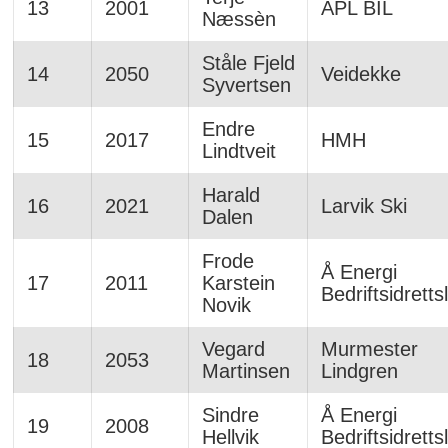
13
2001
APL BIL
Næssèn
Ståle Fjeld
14
2050
Veidekke
Syvertsen
Endre
15
2017
HMH
Lindtveit
Harald
16
2021
Larvik Ski
Dalen
Frode
Å Energi
17
2011
Karstein
Bedriftsidretts
Novik
Vegard
Murmester
18
2053
Martinsen
Lindgren
Sindre
Å Energi
19
2008
Hellvik
Bedriftsidretts