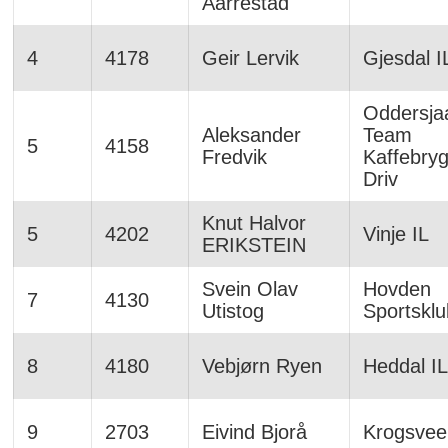
Aarrestad
4
4178
Geir Lervik
Gjesdal I
Oddersja
Aleksander
Team
5
4158
Fredvik
Kaffebryg
Driv
Knut Halvor
5
4202
Vinje IL
ERIKSTEIN
Svein Olav
Hovden
7
4130
Utistog
Sportskl
8
4180
Vebjørn Ryen
Heddal IL
9
2703
Eivind Bjorå
Krogsvee