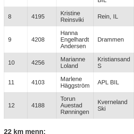
Kristine
8
4195
Rein, IL
Reinsviki
Hanna
9
4208
Engelhardt
Drammen
Andersen
Marianne
Kristiansand
10
4256
Loland
S
Marlene
11
4103
APL BIL
Häggström
Torun
Kverneland
12
4188
Auestad
Ski
Rønningen
22 km menn: