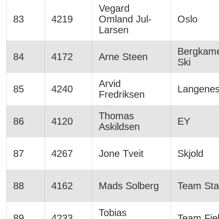
Vegard
83
4219
Omland Jul-
Oslo
Larsen
Bergkame
84
4172
Arne Steen
Ski
Arvid
85
4240
Langene
Fredriksen
Thomas
86
4120
EY
Askildsen
87
4267
Jone Tveit
Skjold
88
4162
Mads Solberg
Team St
Tobias
89
4233
Team Fjel