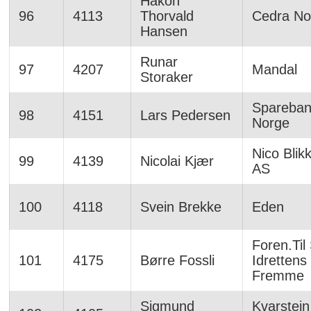
Håkon
96
4113
Thorvald
Cedra No
Hansen
Runar
97
4207
Mandal
Storaker
Spareba
98
4151
Lars Pedersen
Norge
Nico Blik
99
4139
Nicolai Kjær
AS
100
4118
Svein Brekke
Eden
Foren.Til 
101
4175
Børre Fossli
Idrettens
Fremme
Sigmund
Kvarstein